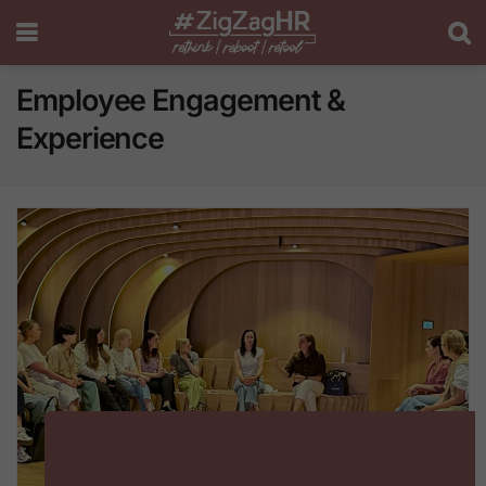
Employee Engagement &
Experience