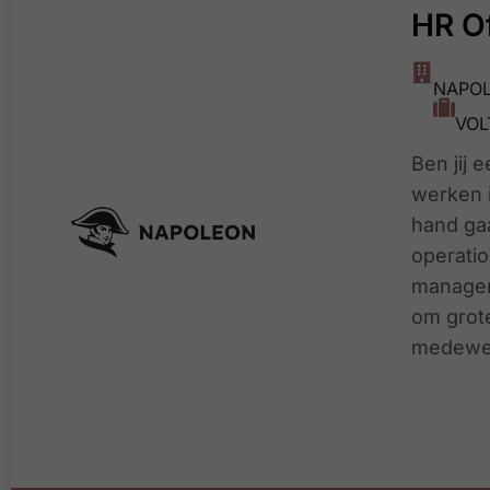
HR Of
NAPOL
VOL
Ben jij 
werken 
hand gaa
operati
managem
om grote
medewer