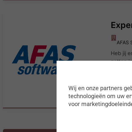
Expe
AFAS 
Heb jij 
zetten i
met jouw
Wij en onze partners geb
technologieën om uw erv
voor marketingdoeleinde