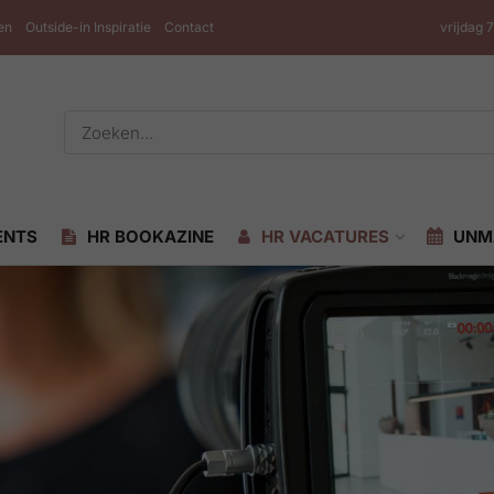
en
Outside-in Inspiratie
Contact
vrijdag 
ENTS
HR BOOKAZINE
HR VACATURES
UNM