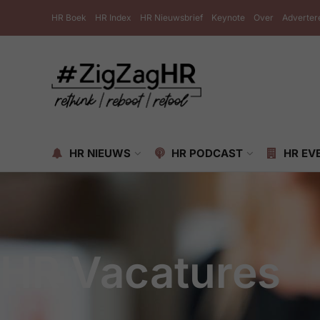
HR Boek
HR Index
HR Nieuwsbrief
Keynote
Over
Adverter
HR NIEUWS
HR PODCAST
HR EV
HR Vacatures