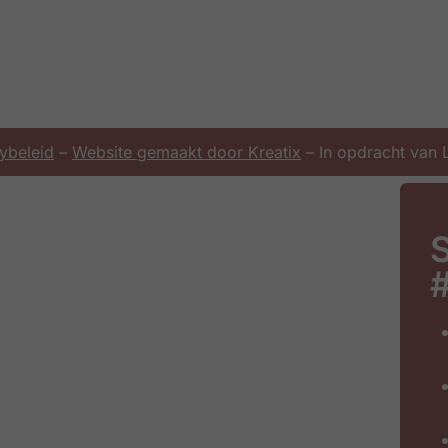
ybeleid
–
Website gemaakt door Kreatix
– In opdracht van
S