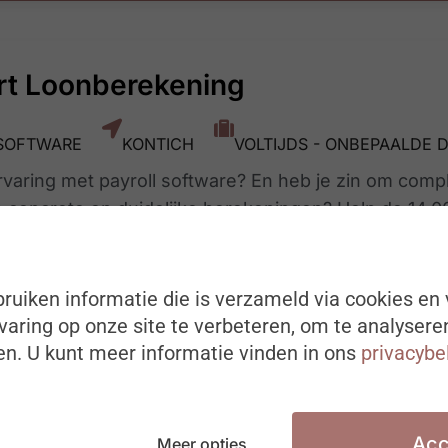
rt Loonberekening
SOFTWARE
KONTICH
VOLTIJDS - ONBEPAALDE 
ervaring met payroll software? En heb je zin om com
n concrete en duidelijke berekeningen? Help de 14.
 kennis over payroll. Word jij onze nieuwe expert 
ruiken informatie die is verzameld via cookies en 
aring op onze site te verbeteren, om te analysere
n. U kunt meer informatie vinden in ons
privacybe
Acc
Meer opties