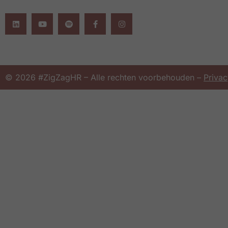
© 2026 #ZigZagHR – Alle rechten voorbehouden –
Privac