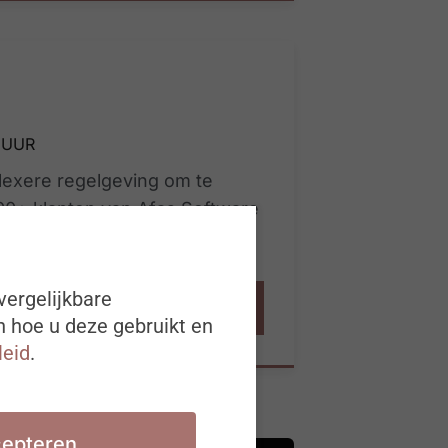
DUUR
plexere regelgeving om te
000+ klanten van Afas Software
loonberekening?
vergelijkbare
Bekijk de vacature
n hoe u deze gebruikt en
leid
.
epteren