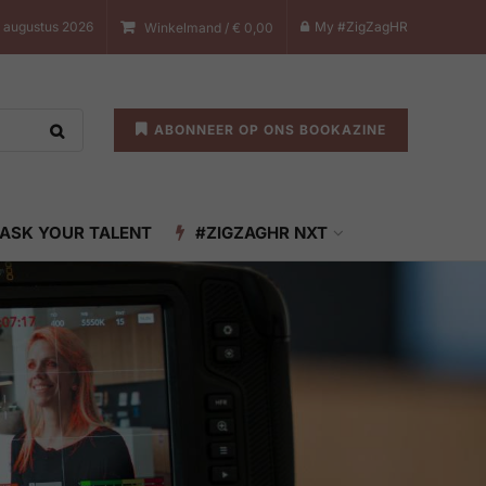
7 augustus 2026
My #ZigZagHR
Winkelmand /
€
0,00
ABONNEER OP ONS BOOKAZINE
ASK YOUR TALENT
#ZIGZAGHR NXT