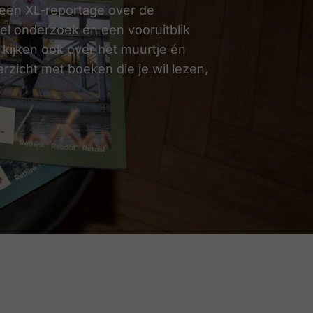
e een XL-reportage over de
el onderzoek én een vooruitblik
r kijken ook over het muurtje én
zicht met boeken die je wil lezen,