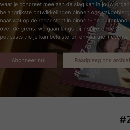
waar je concreet mee aan de slag kan in jouw organi
belangrijkste ontwikkelingen binnen ons vak­gebied;
naar wat op de radar staat in binnen- en buitenland.
over de grens, we gaan langs bij inspirerende CEO’
podcasts die je kan beluisteren en (partner) events d
Abonneer nu!
Raadpleeg ons archie
#