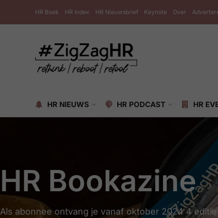
HR Boek
HR Index
HR Nieuwsbrief
Keynote
Over
Adverter
HR NIEUWS
HR PODCAST
HR EV
HR Bookazine
Als abonnee ontvang je vanaf oktober 2024 4 edities