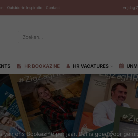
en
Outside-in Inspiratie
Contact
vrijdag 
ENTS
HR BOOKAZINE
HR VACATURES
UNM
 van ons Bookazine per jaar. Dat is goed voor gemid