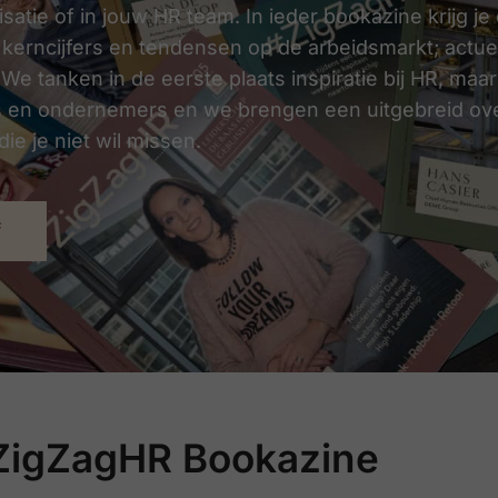
satie of in jouw HR team. In ieder bookazine krijg j
 kerncijfers en tendensen op de arbeidsmarkt; actue
 We tanken in de eerste plaats inspiratie bij HR, maa
s en ondernemers en we brengen een uitgebreid over
ie je niet wil missen.
f
ZigZagHR Bookazine