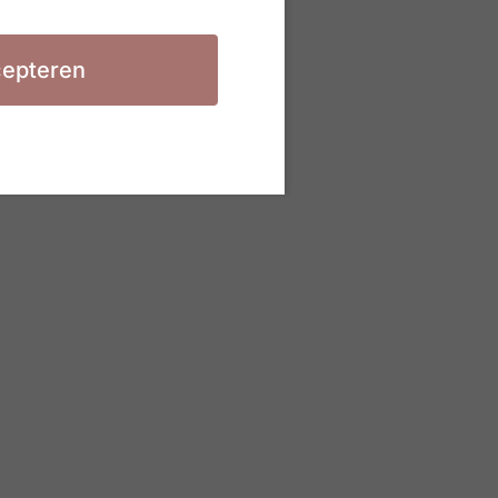
€
40,00
Toevoegen aan winkelwagen
epteren