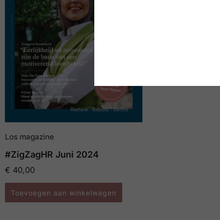
€
40,00
Lees meer
Los magazine
#ZigZagHR Juni 2024
€
40,00
Toevoegen aan winkelwagen