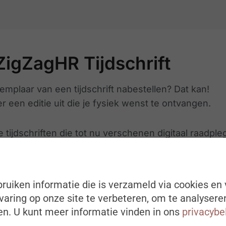
ZigZagHR Tijdschrift
emplaar van een tijdschrift nabestellen? Dat kan!
r een editie uit die je fysiek wenst te ontvangen.
e tijdschriften die tot nu verschenen digitaal raadpl
RKOCHT
ruiken informatie die is verzameld via cookies en 
aring op onze site te verbeteren, om te analysere
n. U kunt meer informatie vinden in ons
privacybe
 2024