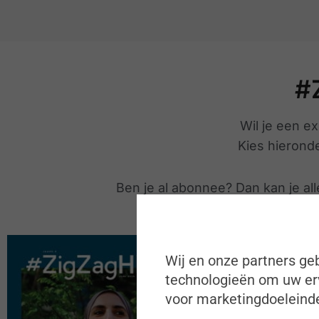
#
Wil je een ex
Kies hieronde
Ben je al abonnee? Dan kan je all
UITVE
Wij en onze partners geb
Los magazine
technologieën om uw erv
voor marketingdoeleinde
#ZigZagHR Mei