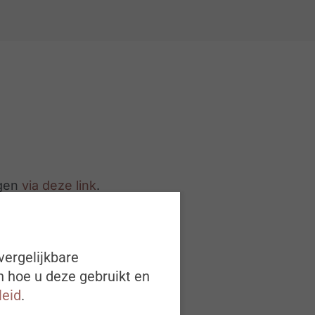
egen
via deze link
.
vergelijkbare
Los magazine
n hoe u deze gebruikt en
leid
.
#ZigZagHR Maart 2024