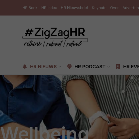
HR Boek
HR Index
HR Nieuwsbrief
Keynote
Over
Adverter
HR NIEUWS
HR PODCAST
HR EV
Wellbeing