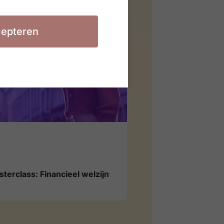
HR NXT
epteren
terclass: Financieel welzijn