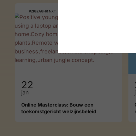
#ZIGZAGHR NXT
22
jan
Online Masterclass: Bouw een
toekomstgericht welzijnsbeleid