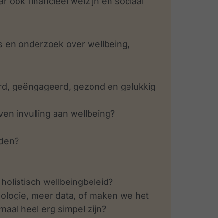
r ook financieel welzijn en sociaal
ers en onderzoek over wellbeing,
d, geëngageerd, gezond en gelukkig
ven invulling aan wellbeing?
?
rden?
olistisch wellbeingbeleid?
ologie, meer data, of maken we het
maal heel erg simpel zijn?