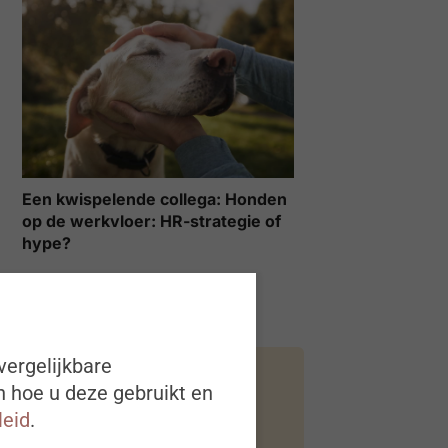
Een kwispelende collega: Honden
op de werkvloer: HR-strategie of
hype?
vergelijkbare
n hoe u deze gebruikt en
Alle events
leid
.