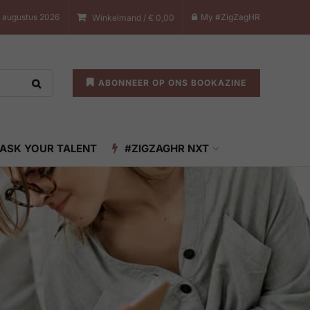
 augustus 2026
My #ZigZagHR
Winkelmand /
€
0,00
ABONNEER OP ONS BOOKAZINE
ASK YOUR TALENT
#ZIGZAGHR NXT