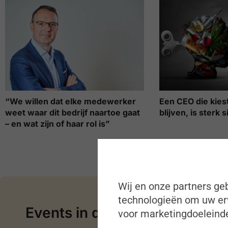
“We willen dat elke medewerker
Een CEO die kiest
weet waar dit bedrijf naartoe gaat
blijven, is sterk s
– en wat zijn of haar rol is”
Wij en onze partners geb
technologieën om uw erv
Events in de kijker
voor marketingdoeleinde