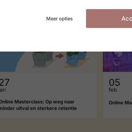
#ZIGZAGHR NXT
#ZIGZAG
Acc
Meer opties
27
05
jan
feb
Online Masterclass: Op weg naar
Online Mas
minder uitval en sterkere retentie