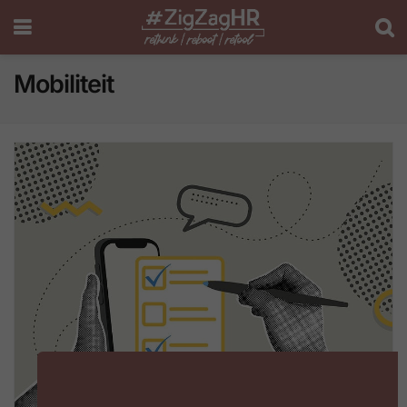
Mobiliteit