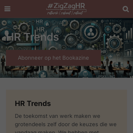
HR Trends
Abonneer op het Bookazine
HR Trends
De toekomst van werk maken we
grotendeels zelf door de keuzes die we
vandaag maken. We hebben met