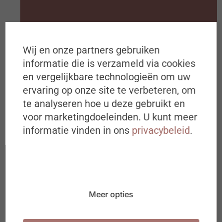
Wij en onze partners gebruiken
informatie die is verzameld via cookies
en vergelijkbare technologieën om uw
ervaring op onze site te verbeteren, om
te analyseren hoe u deze gebruikt en
voor marketingdoeleinden. U kunt meer
informatie vinden in ons
privacybeleid
.
Schrijf je in op de
#ZigZagHR-Nieuwsbrief
Iedere dinsdagochtend om 8u00 in
Meer opties
jouw mailbox
Ideeën, inspiratie, best & next