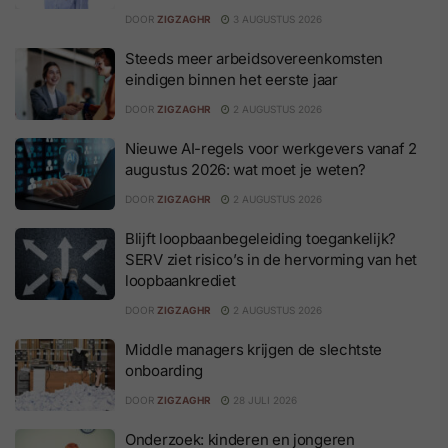
DOOR
ZIGZAGHR
3 AUGUSTUS 2026
Steeds meer arbeidsovereenkomsten
eindigen binnen het eerste jaar
DOOR
ZIGZAGHR
2 AUGUSTUS 2026
Nieuwe AI-regels voor werkgevers vanaf 2
augustus 2026: wat moet je weten?
DOOR
ZIGZAGHR
2 AUGUSTUS 2026
Blijft loopbaanbegeleiding toegankelijk?
SERV ziet risico’s in de hervorming van het
loopbaankrediet
DOOR
ZIGZAGHR
2 AUGUSTUS 2026
Middle managers krijgen de slechtste
onboarding
DOOR
ZIGZAGHR
28 JULI 2026
Onderzoek: kinderen en jongeren