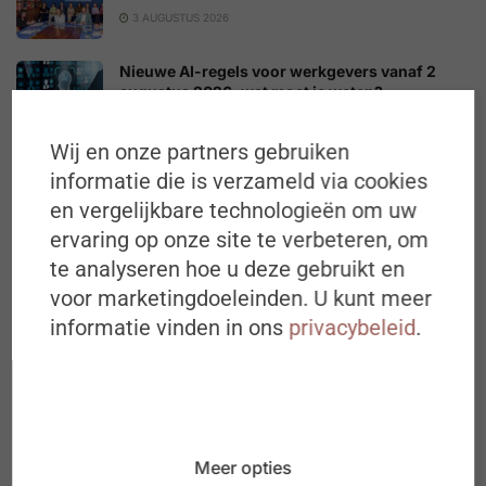
3 AUGUSTUS 2026
Nieuwe AI-regels voor werkgevers vanaf 2
augustus 2026: wat moet je weten?
2 AUGUSTUS 2026
Wij en onze partners gebruiken
Langer werken begint met anders kijken
informatie die is verzameld via cookies
3 AUGUSTUS 2026
en vergelijkbare technologieën om uw
ervaring op onze site te verbeteren, om
te analyseren hoe u deze gebruikt en
In de kijker
voor marketingdoeleinden. U kunt meer
informatie vinden in ons
privacybeleid
.
Meer opties