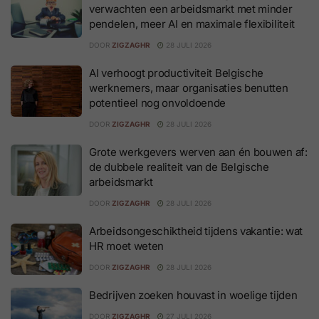
verwachten een arbeidsmarkt met minder
pendelen, meer AI en maximale flexibiliteit
DOOR
ZIGZAGHR
28 JULI 2026
AI verhoogt productiviteit Belgische
werknemers, maar organisaties benutten
potentieel nog onvoldoende
DOOR
ZIGZAGHR
28 JULI 2026
Grote werkgevers werven aan én bouwen af:
de dubbele realiteit van de Belgische
arbeidsmarkt
DOOR
ZIGZAGHR
28 JULI 2026
Arbeidsongeschiktheid tijdens vakantie: wat
HR moet weten
DOOR
ZIGZAGHR
28 JULI 2026
Bedrijven zoeken houvast in woelige tijden
DOOR
ZIGZAGHR
27 JULI 2026