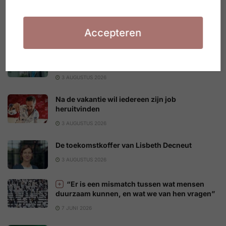
“Van leeftijd naar levels of wisdom”
3 AUGUSTUS 2026
Accepteren
Een diploma loont. Maar niet voor iedereen
evenveel
3 AUGUSTUS 2026
Na de vakantie wil iedereen zijn job
heruitvinden
3 AUGUSTUS 2026
De toekomstkoffer van Lisbeth Decneut
3 AUGUSTUS 2026
“Er is een mismatch tussen wat mensen
duurzaam kunnen, en wat we van hen vragen”
7 JUNI 2026