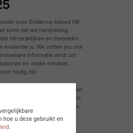
25
ssier over Evidence-based HR.
het komt dat we hardnekkig
de HR-praktijken en theorieën
n evidentie is. We zetten jou ook
trouwbare informatie vindt om
 baseren en welke mindset,
voor nodig zijn.
rofessionals kijken ook over het
isatie en over de grens van hun
we deze keer inspiratie bij Alex
vergelijkbare
eva.
n hoe u deze gebruikt en
leid
.
exicurity – Wilthagen is het