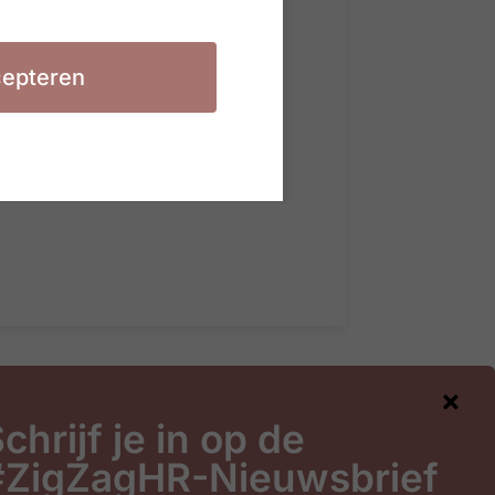
 grootste maat van zekerheid.
art het belang van
epteren
en Xinhui Jing onderzocht in
 werkgevers openstaan voor
te skills, maar een aytpische
chrijf je in op de
#ZigZagHR-Nieuwsbrief
gHR-Nieuwsbrief