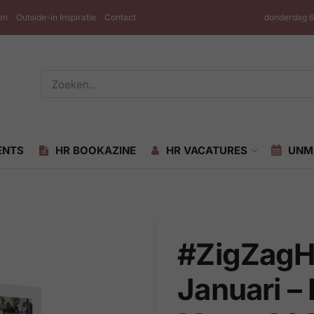
en
Outside-in Inspiratie
Contact
donderdag 6
ENTS
HR BOOKAZINE
HR VACATURES
UNM
#ZigZagH
Januari – 