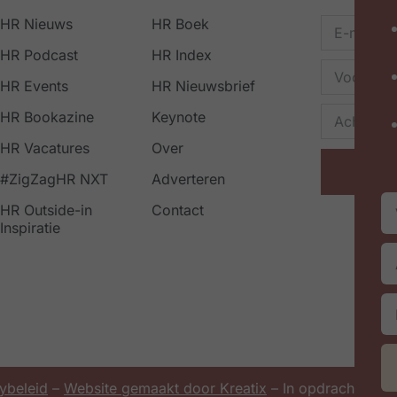
HR Nieuws
HR Boek
HR Podcast
HR Index
HR Events
HR Nieuwsbrief
HR Bookazine
Keynote
HR Vacatures
Over
#ZigZagHR NXT
Adverteren
HR Outside-in
Contact
Inspiratie
ybeleid
–
Website gemaakt door Kreatix
– In opdracht van