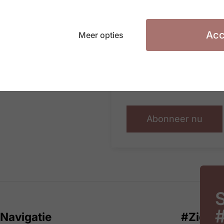
vaste contract niet de
Geert van Hootegem ka
Acc
Meer opties
organisatiedesign aan 
welke mate Belgische
kandidaten met de juis
achtergrond.
Abonneer nu
S
Navigatie
#ZigZa