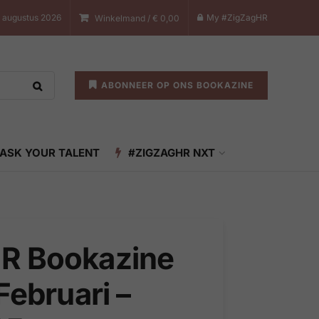
 augustus 2026
My #ZigZagHR
Winkelmand /
€
0,00
ABONNEER OP ONS BOOKAZINE
ASK YOUR TALENT
#ZIGZAGHR NXT
R Bookazine
Februari –