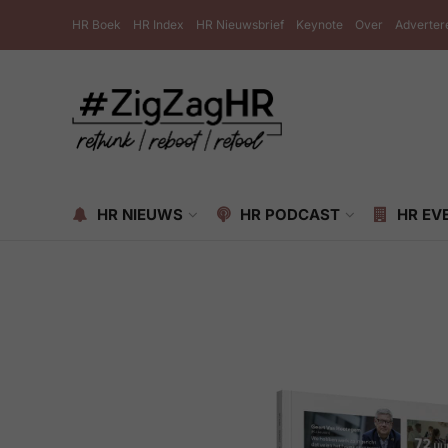
HR Boek
HR Index
HR Nieuwsbrief
Keynote
Over
Adverter
HR NIEUWS
HR PODCAST
HR EV