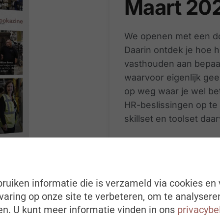
Maart 20
We openen met een do
Daarin ontdek je hoe 
vasthouden aan bepaal
waarvoor eigenlijk gee
op weg waar je wel be
HR-beslissingen op te
skillset en toolset daar
Vooruitstrevende HR-p
muurtje van hun organ
land. Daarvoor tanken 
ruiken informatie die is verzameld via cookies en 
Edmans en William Bo
aring op onze site te verbeteren, om te analysere
n. U kunt meer informatie vinden in ons
privacybe
Volgens Ton – Mister Fl