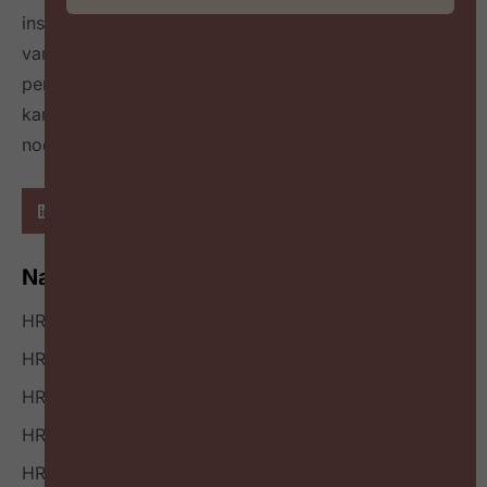
inspireert over de toekomst van HR door het delen
van best & next practices online
én in een tijdschrift
per kwartaal
en geeft richting hoe HR zichzelf heruit
kan vinden en welke mindset en skillset daarvoor
nodig zijn.
Navigatie
HR Nieuws
HR Podcast
HR Events
HR Bookazine
HR Vacatures