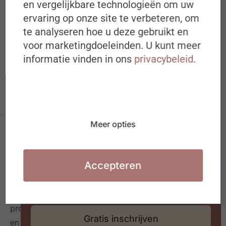
#ZigZagHR-Nieuwsbrief
en vergelijkbare technologieën om uw
ervaring op onze site te verbeteren, om
Iedere dinsdagochtend om 8u00 in
te analyseren hoe u deze gebruikt en
jouw mailbox
voor marketingdoeleinden. U kunt meer
Ideeën, inspiratie, best & next
informatie vinden in ons
privacybeleid
.
practices over (de toekomst van) HR
Waarmee jij aan de slag kan in jouw
organisatie of HR team
Meer opties
Accepteren
#ZigZagHR, dé HR-community
voor progressieve HR
professionals in België, connecteert HR professionals
Gratis inschrijven
en leidinggevenden op maandelijkse events,