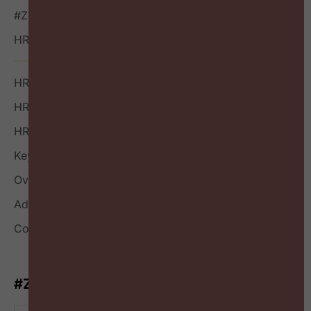
#ZigZagHR NXT
HR Outside-in Inspiratie
HR Boek
HR Index
HR Nieuwsbrief
Keynote
Over
Adverteren
Contact
#ZigZagHR-Nieuwsbrief