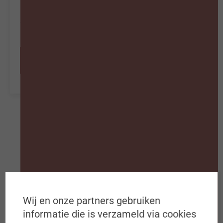
medewerkers kunnen groeien in tijden
van verandering en nog veel meer…
Abonneer nu
Wij en onze partners gebruiken
Schrijf je in op de
informatie die is verzameld via cookies