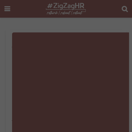
#ZigZagHR
Bookazine Juli –
Augustus –
September 2025
In deze editie gaan we op zoek naar hoe
communicatie weer kan verbinden in een
tijdperk waarin iedereen zendt en niemand
nog luistert. We laten acht experten aan