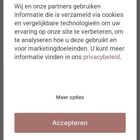
Wij en onze partners gebruiken
Schrijf je in op de
informatie die is verzameld via cookies
#ZigZagHR-Nieuwsbrief
en vergelijkbare technologieën om uw
ervaring op onze site te verbeteren, om
Iedere dinsdagochtend om 8u00 in
te analyseren hoe u deze gebruikt en
jouw mailbox
voor marketingdoeleinden. U kunt meer
Ideeën, inspiratie, best & next
informatie vinden in ons
privacybeleid
.
practices over (de toekomst van) HR
Waarmee jij aan de slag kan in jouw
organisatie of HR team
Meer opties
Accepteren