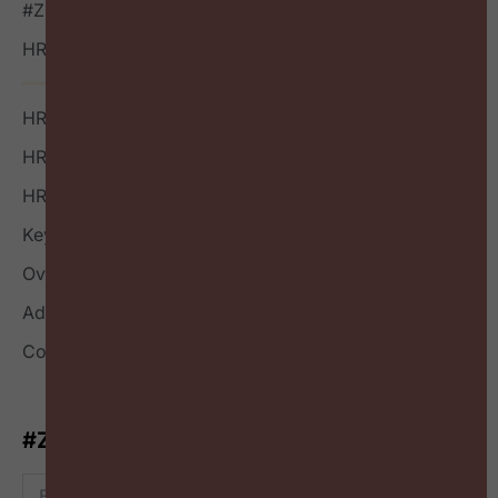
#ZigZagHR NXT
HR Outside-in Inspiratie
HR Boek
HR Index
HR Nieuwsbrief
Keynote
Over
Adverteren
Contact
#ZigZagHR-Nieuwsbrief