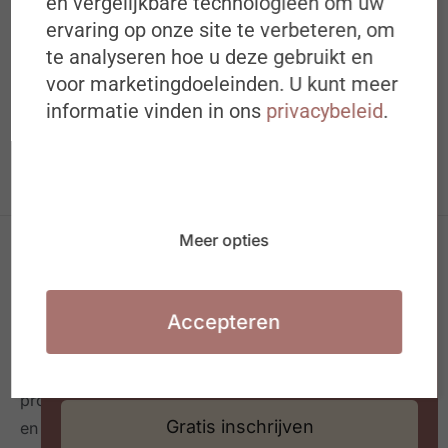
#ZigZagHR-Nieuwsbrief
en vergelijkbare technologieën om uw
ervaring op onze site te verbeteren, om
Iedere dinsdagochtend om 8u00 in
te analyseren hoe u deze gebruikt en
jouw mailbox
voor marketingdoeleinden. U kunt meer
Ideeën, inspiratie, best & next
informatie vinden in ons
privacybeleid
.
practices over (de toekomst van) HR
Waarmee jij aan de slag kan in jouw
organisatie of HR team
Meer opties
Accepteren
#ZigZagHR, dé HR-community
voor progressieve HR
professionals in België, connecteert HR professionals
Gratis inschrijven
en leidinggevenden op maandelijkse events,