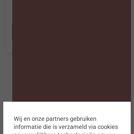
lopen vrouwen die moeder zijn effectief
vaker een job of promotie mis of niet?
Abonneer nu
Wij en onze partners gebruiken
Schrijf je in op de
informatie die is verzameld via cookies