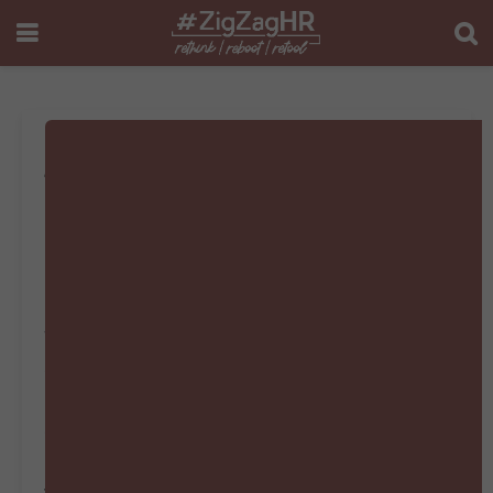
#ZigZagHR
Bookazine April –
Mei – Juni 2025
We duiken in deze editie diep in de
essentie van leiderschap: Wat maakt een
leider succesvol? Hoe selecteren en
ontwikkelen we de juiste profielen? En
hoe blijven leiders groeien, zelfs in
turbulente tijden? Met inzichten van o.a.