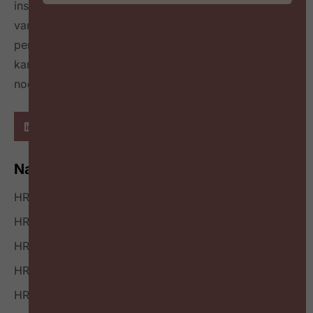
inspireert over de toekomst van HR door het delen
van best & next practices online
én in een tijdschrift
per kwartaal
en geeft richting hoe HR zichzelf heruit
kan vinden en welke mindset en skillset daarvoor
nodig zijn.
Navigatie
HR Nieuws
HR Podcast
HR Events
HR Bookazine
HR Vacatures