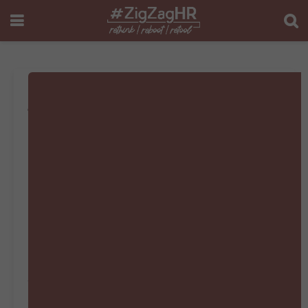
#ZigZagHR
Bookazine Juli-
Augustus-
September 2026
Een brein dat voortdurend moet schakelen
kan niet optimaal presteren. Toch hebben
we werk georganiseerd rond
onderbrekingen, snelheid en permanente