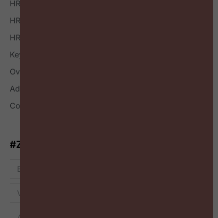
HR Boek
HR Index
HR Nieuwsbrief
Keynote
Over
Adverteren
Contact
#ZigZagHR-Nieuwsbrief