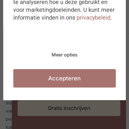
te analyseren hoe u deze gebruikt en
jouw mailbox
voor marketingdoeleinden. U kunt meer
Ideeën, inspiratie, best & next
informatie vinden in ons
privacybeleid
.
practices over (de toekomst van) HR
Waarmee jij aan de slag kan in jouw
organisatie of HR team
Meer opties
Accepteren
#ZigZagHR, dé HR-community
voor progressieve HR
professionals in België, connecteert HR professionals
en leidinggevenden op maandelijkse events,
inspireert over de toekomst van HR door het delen
Gratis inschrijven
van best & next practices online
én in een tijdschrift
per kwartaal
en geeft richting hoe HR zichzelf heruit
kan vinden en welke mindset en skillset daarvoor