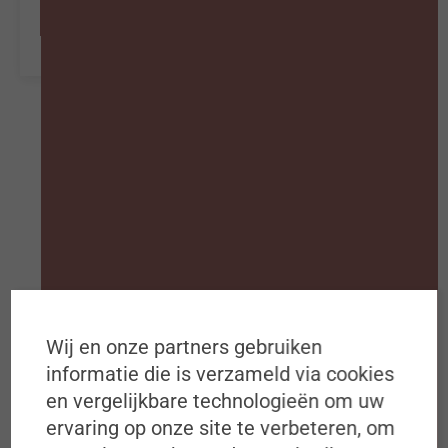
Abonneer nu
Wij en onze partners gebruiken
Schrijf je in op de
informatie die is verzameld via cookies
#ZigZagHR-Nieuwsbrief
en vergelijkbare technologieën om uw
ervaring op onze site te verbeteren, om
Iedere dinsdagochtend om 8u00 in