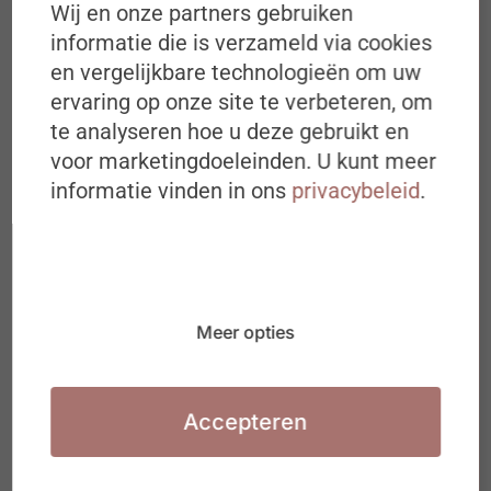
Wij en onze partners gebruiken
informatie die is verzameld via cookies
en vergelijkbare technologieën om uw
ervaring op onze site te verbeteren, om
te analyseren hoe u deze gebruikt en
voor marketingdoeleinden. U kunt meer
informatie vinden in ons
privacybeleid
.
Schrijf je in op de
#ZigZagHR-Nieuwsbrief
Iedere dinsdagochtend om 8u00 in
jouw mailbox
Meer opties
Ideeën, inspiratie, best & next
practices over (de toekomst van) HR
Waarmee jij aan de slag kan in jouw
Accepteren
organisatie of HR team