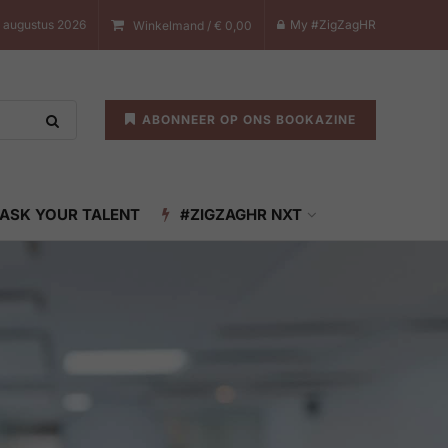
 augustus 2026
My #ZigZagHR
Winkelmand /
€
0,00
ABONNEER OP ONS BOOKAZINE
ASK YOUR TALENT
#ZIGZAGHR NXT