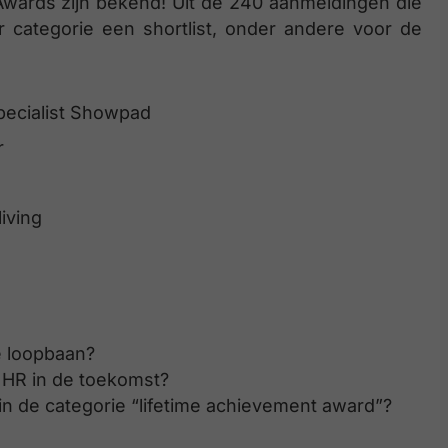
ards zijn bekend! Uit de 240 aanmeldingen die
 categorie een shortlist, onder andere voor de
ecialist Showpad
r
iving
e loopbaan?
r HR in de toekomst?
n de categorie “lifetime achievement award”?