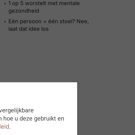
1 op 5 worstelt met mentale
gezondheid
Eén persoon = één stoel? Nee,
laat dat idee los
vergelijkbare
n hoe u deze gebruikt en
leid
.