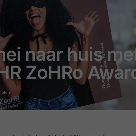
mei naar huis me
HR ZoHRo Awar
inuten