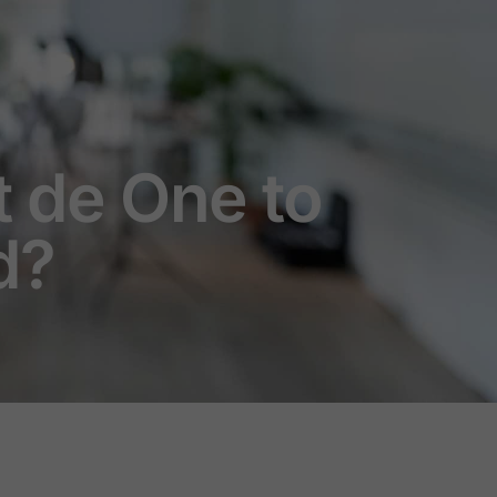
t de One to
d?