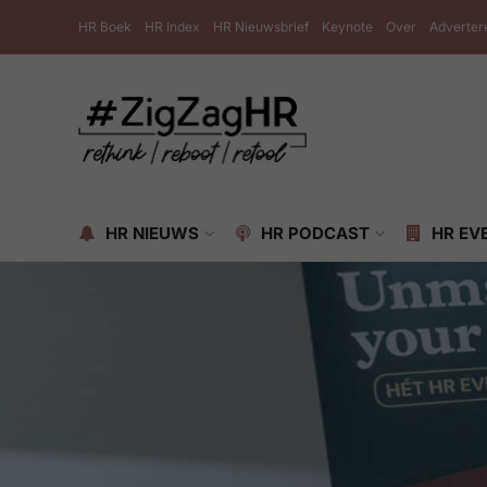
HR Boek
HR Index
HR Nieuwsbrief
Keynote
Over
Adverter
HR NIEUWS
HR PODCAST
HR EV