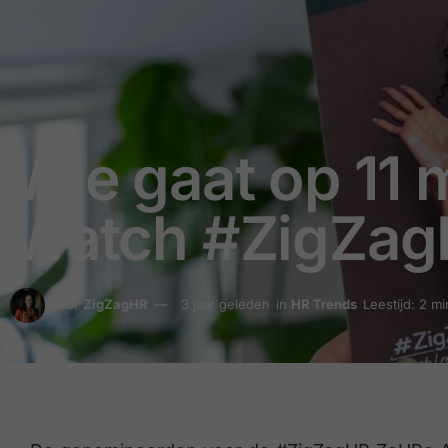
Wie gaat op 11 
Watch #ZigZag
door
ZigZagHR
3 jaar geleden
in
HR Trends
Leestijd: 2 m