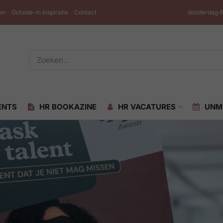
en
Outside-in Inspiratie
Contact
donderdag 6
ENTS
HR BOOKAZINE
HR VACATURES
UNM