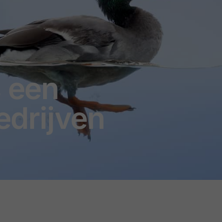
s een
edrijven