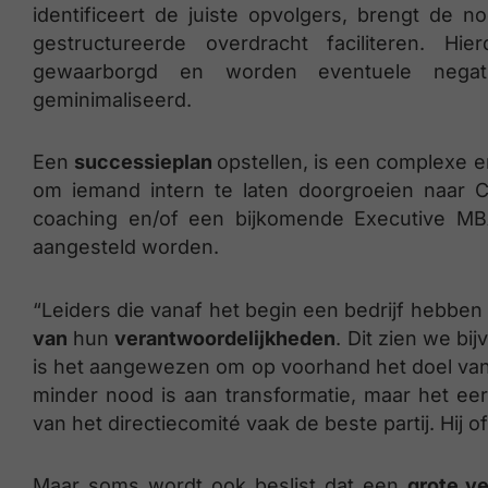
identificeert de juiste opvolgers, brengt de n
gestructureerde overdracht faciliteren. Hi
gewaarborgd en worden eventuele negati
geminimaliseerd.
Een
successieplan
opstellen, is een complexe 
om iemand intern te laten doorgroeien naar C-
coaching en/of een bijkomende Executive MB
aangesteld worden.
“Leiders die vanaf het begin een bedrijf hebb
van
hun
verantwoordelijkheden
. Dit zien we bij
is het aangewezen om op voorhand het doel van 
minder nood is aan transformatie, maar het eer
van het directiecomité vaak de beste partij. Hij of
Maar soms wordt ook beslist dat een
grote ve