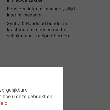
in nieuwe zakken
Eens een interim-manager, altijd
interim-manager
Syntra & Randstad bundelen
krachten om mensen om te
scholen naar knelpuntberoep
vergelijkbare
n hoe u deze gebruikt en
leid
.