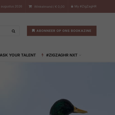
7 augustus 2026
My #ZigZagHR
Winkelmand /
€
0,00
ABONNEER OP ONS BOOKAZINE
ASK YOUR TALENT
#ZIGZAGHR NXT