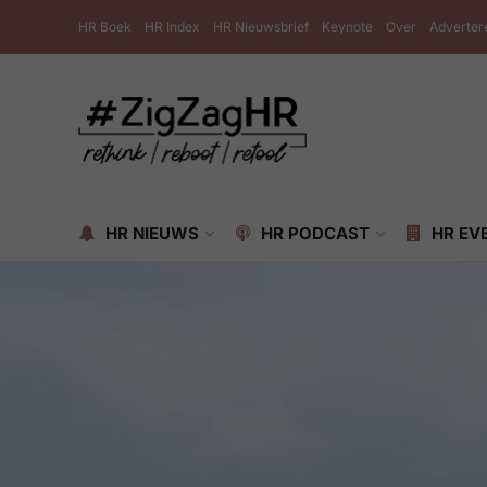
HR Boek
HR Index
HR Nieuwsbrief
Keynote
Over
Adverter
HR NIEUWS
HR PODCAST
HR EV