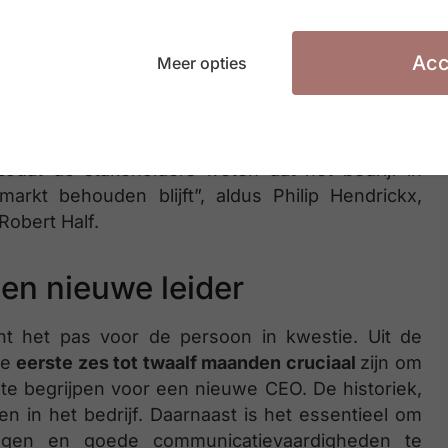
eelt de Raad van Bestuur een belangrijke rol. De
e inzichten en advies geven over de opvolging,
er. Dergelijke zaken dienen proactief en openlijk
Acc
Meer opties
r verrassingen komt te staan.
ft met de overgang, is het ook aan de RvB om
zodat de stakeholders weten dat het bedrijf in
kt behouden blijft”, aldus Philip Hendrickx,
Robert Half.
een nieuwe leider
nt het pas voor de persoon in kwestie. Uit de
de
eerste zes tot twaalf maanden cruciaal
zijn om
te begrijpen voor een nieuwe CEO. De historiek,
n in het bedrijf. Daarnaast is het essentieel om
lingen en goede communicatievaardigheden te