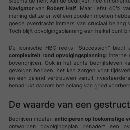
Slechts de helft van de bedrijven heeft momentee
Navigator
van
Robert Half
. Maar liefst 40% va
mening dat ze er wél een zouden moeten hebben
goede overdracht immers van cruciaal belang vo
Toch blijft opvolgingsplanning een heikel punt b
De iconische HBO-reeks “Succession” biedt ee
complexiteit rond opvolgingsplanning
: intern
bovendrijven. Ook in het echte bedrijfsleven 
gevolgen hebben: het kan zorgen voor tijdsverl
en een dalend vertrouwen vanuit investeerders 
benadrukt daarom het belang van goed voorberei
De waarde van een gestruct
Bedrijven moeten
anticiperen op toekomstige v
ontworpen opvolgingsplan benadert een ov