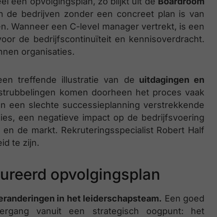
l een opvolgingsplan, zo blijkt uit de
Boardroom
n de bedrijven zonder een concreet plan is van
. Wanneer een C-level manager vertrekt, is een
or de bedrijfscontinuïteit en kennisoverdracht.
innen organisaties.
n treffende illustratie van de
uitdagingen en
e strubbelingen komen doorheen het proces vaak
kan een slechte successieplanning verstrekkende
ies, een negatieve impact op de bedrijfsvoering
en de markt. Rekruteringsspecialist Robert Half
d te zijn.
ureerd opvolgingsplan
eranderingen in het leiderschapsteam.
Een goed
ergang vanuit een strategisch oogpunt: het