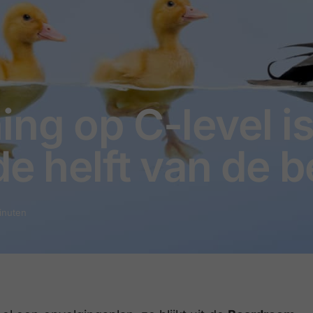
ng op C-level i
de helft van de b
minuten