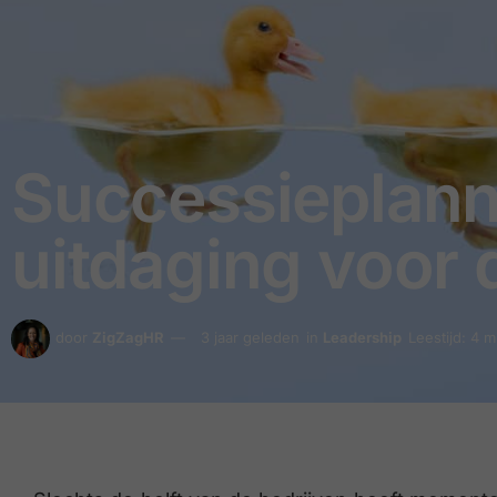
Successieplanni
uitdaging voor 
door
ZigZagHR
3 jaar geleden
in
Leadership
Leestijd: 4 