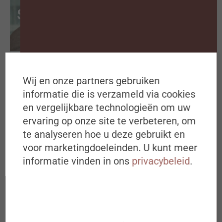
Schrijf je in op de wekelijkse
HR-nieuwsbrief
Wij en onze partners gebruiken
Schrijf in
informatie die is verzameld via cookies
en vergelijkbare technologieën om uw
ARBEIDSMARKT
DUURZAAMHEID & ESG
WELLBEING
ervaring op onze site te verbeteren, om
te analyseren hoe u deze gebruikt en
HR BLOG
voor marketingdoeleinden. U kunt meer
Schrijf je in op de
informatie vinden in ons
privacybeleid
.
#ZigZagHR-Nieuwsbrief
Iedere dinsdagochtend om 8u00 in
jouw mailbox
Ideeën, inspiratie, best & next