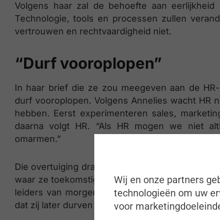
Volgens haar zal de behoefte aan eerlijkheid 
Technologie, tools en processen zullen verand
vertrouwen en rechtvaardigheid niet.
“Durf vooroplopen”
In haar brief die ze zou meegeven aan de HR-
durf vooroplopen. Volgens Annelies wacht HR no
hebben. Eerst experimenteren sales, marketin
daarna volgt HR. “Als HR mogen we niet alti
omarmen.”
Die overtuiging draagt ze niet alleen uit binnen
Wij en onze partners geb
waar ze toekomstige HR-professionals begeleidt
technologieën om uw erv
leiders van morgen. “De HR-leiders van 2046 zi
dat zij later durven vooroplopen, moeten we he
voor marketingdoeleinde