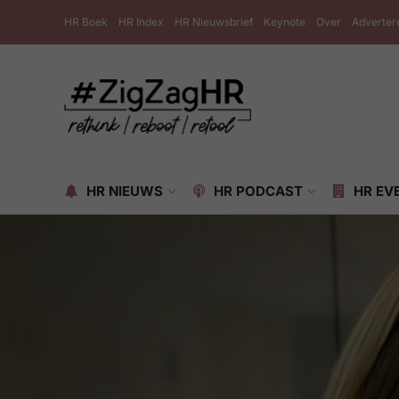
HR Boek
HR Index
HR Nieuwsbrief
Keynote
Over
Adverter
HR NIEUWS
HR PODCAST
HR EV