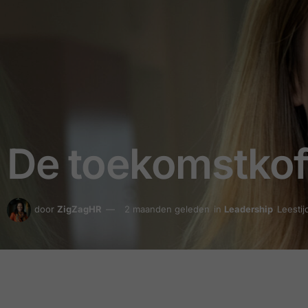
De toekomstkof
door
ZigZagHR
2 maanden geleden
in
Leadership
Leestij