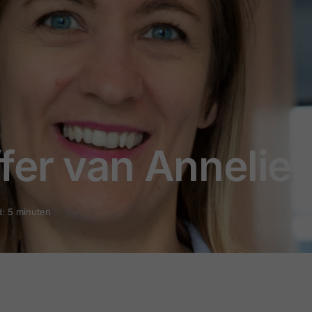
fer van Annelies
d: 5 minuten