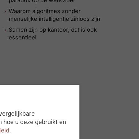
paradox op de werkvloer
Waarom algoritmes zonder
menselijke intelligentie zinloos zijn
Samen zijn op kantoor, dat is ook
essentieel
vergelijkbare
n hoe u deze gebruikt en
leid
.