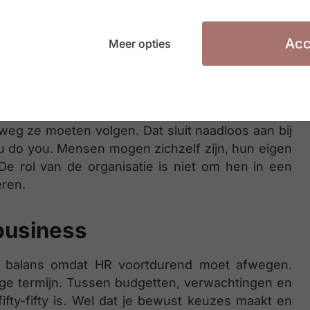
Acc
Meer opties
nnelies niet lang na te denken. Ze kiest voor een
nt letterlijk wegwijzer. “Een wegwijzer zegt niet
 om niet te verdwalen.”
 als voor medewerkers. Signpost wil mensen
weg ze moeten volgen. Dat sluit naadloos aan bij
u do you. Mensen mogen zichzelf zijn, hun eigen
e rol van de organisatie is niet om hen in een
eren.
business
een balans omdat HR voortdurend moet afwegen.
ge termijn. Tussen budgetten, verwachtingen en
 fifty-fifty is. Wel dat je bewust keuzes maakt en