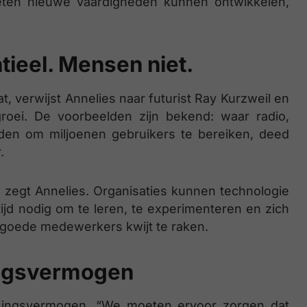
ten nieuwe vaardigheden kunnen ontwikkelen,
tieel. Mensen niet.
, verwijst Annelies naar futurist Ray Kurzweil en
roei. De voorbeelden zijn bekend: waar radio,
adden om miljoenen gebruikers te bereiken, deed
.
” zegt Annelies. Organisaties kunnen technologie
jd nodig om te leren, te experimenteren en zich
rt goede medewerkers kwijt te raken.
ingsvermogen
singsvermogen. “We moeten ervoor zorgen dat