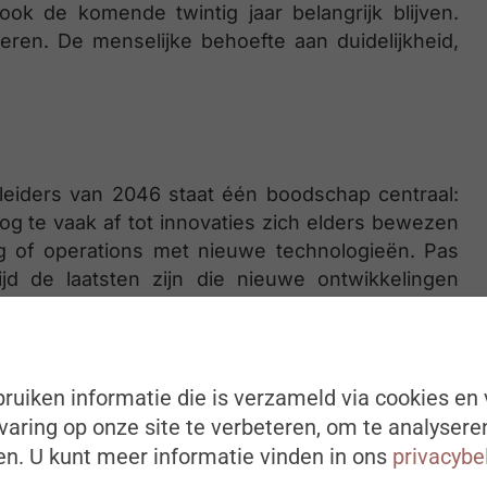
ook de komende twintig jaar belangrijk blijven.
eren. De menselijke behoefte aan duidelijkheid,
leiders van 2046 staat één boodschap centraal:
g te vaak af tot innovaties zich elders bewezen
g of operations met nieuwe technologieën. Pas
jd de laatsten zijn die nieuwe ontwikkelingen
 Signpost. Ze geeft ook les aan de AP Hogeschool,
ruiken informatie die is verzameld via cookies en 
. Op die manier beïnvloedt ze vandaag al de HR-
aring op onze site te verbeteren, om te analysere
tten vandaag in onze klaslokalen. Als we willen
n die mindset nu al meegeven.”
n. U kunt meer informatie vinden in ons
privacybe