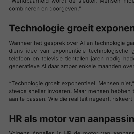
“Wendbaarheid wordt de sleutel. Mensen moe
combineren en doorgeven.”
Technologie groeit exponen
Wanneer het gesprek over AI en technologie gaat
diens idee van exponentiële technologische g
telefoon en televisie tientallen jaren nodig h
generatieve AI daar amper enkele maanden over
“Technologie groeit exponentieel. Mensen niet,
steeds sneller invoeren. Maar mensen hebben ti
aan te passen. Wie die realiteit negeert, riskee
HR als motor van aanpass
Volgens Annelies is HR de motor van aanpas