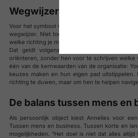
Wegwijzer
Voor het symbool van de bedrijfscultuur hoeft A
wegwijzer. Niet toevallig, want Signpost beteke
welke richting je moet nemen. Hij helpt je vooral
Dat geldt volgens haar zowel voor klanten
oriënteren, zonder hen voor te schrijven welke 
één van de kernwaarden van de organisatie: Yo
keuzes maken en hun eigen pad uitstippelen. D
richting te duwen, maar om hen te helpen navig
De balans tussen mens en 
Als persoonlijk object kiest Annelies voor 
Tussen mens en business. Tussen korte en lan
mogelijkheden. “Het doel is niet dat alles altijd