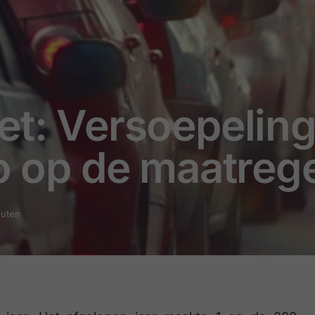
et: Versoepeling
bo op de maatreg
nuten