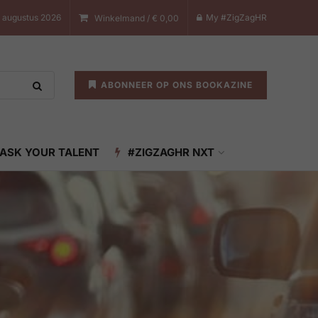
7 augustus 2026
My #ZigZagHR
Winkelmand /
€
0,00
ABONNEER OP ONS BOOKAZINE
ASK YOUR TALENT
#ZIGZAGHR NXT