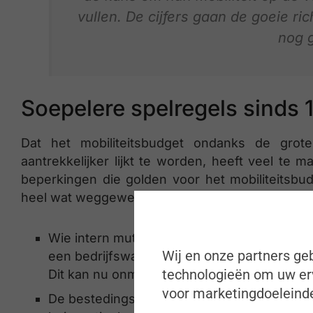
vullen. De cijfers gaan de goeie ric
nog g
Soepelere spelregels sinds 
Dat het mobiliteitsbudget ondanks de grote
aantrekkelijker lijkt te worden, heeft veel t
beperkingen die golden voor het mobiliteitsbudg
heel wat weggewerkt.
Wie intern muteerde, moest eerst 1 jaar in
Wij en onze partners geb
een bedrijfswagen rijden voordat er naar h
technologieën om uw erv
Dit kan nu onmiddellijk.
voor marketingdoeleinde
De bestedingsmogelijkheden van het mobilite