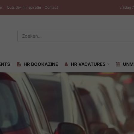
en
Outside-in Inspiratie
Contact
vrijdag 
ENTS
HR BOOKAZINE
HR VACATURES
UNM