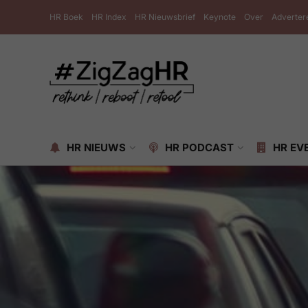
HR Boek
HR Index
HR Nieuwsbrief
Keynote
Over
Adverter
HR NIEUWS
HR PODCAST
HR EV