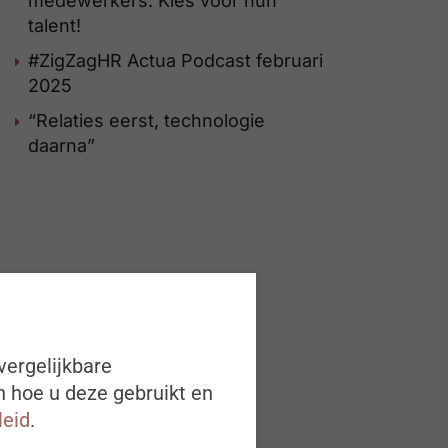
medewerkers. Kies voor hun
talent!
#ZigZagHR Actua Podcast februari
2025
“Relaties eerst, technologie
daarna”
vergelijkbare
n hoe u deze gebruikt en
leid
.