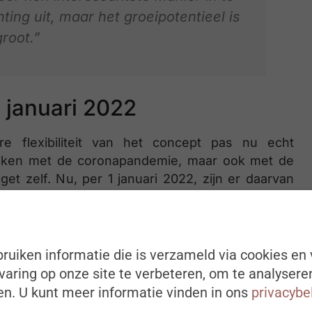
hting uit, maar het groeipotentieel is
root.”
1 januari 2022
re flexibiliteit van het concept pas nu echt
e maken met de coronapandemie, maar ook met de
et zelf. Nu, per 1 januari 2022, zijn er daarvan
 aanmerking komen voor een bedrijfswagen of met
ruiken informatie die is verzameld via cookies en 
et mobiliteitsbudget kon overgeschakeld worden.
aring op onze site te verbeteren, om te analysere
n. U kunt meer informatie vinden in ons
privacybe
itsbudget zijn verder uitgebreid: