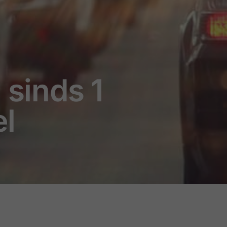
 sinds 1
el