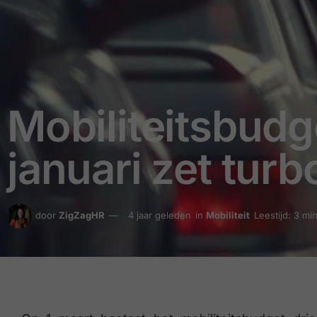
Mobiliteitsbudg
januari zet tur
door
ZigZagHR
4 jaar geleden
in
Mobiliteit
Leestijd: 3 mi