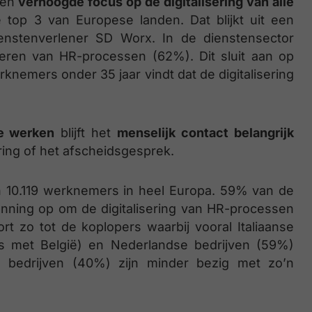
een
verhoogde focus op de digitalisering van alle
 top 3 van Europese landen. Dat blijkt uit een
enstenverlener SD Worx. In de dienstensector
liseren van HR-processen (62%). Dit sluit aan op
emers onder 35 jaar vindt dat de digitalisering
e werken
blijft het
menselijk contact belangrijk
ing of het afscheidsgesprek.
n 10.119 werknemers in heel Europa. 59% van de
nning op om de digitalisering van HR-processen
ort zo tot de koplopers waarbij vooral Italiaanse
s met België) en Nederlandse bedrijven (59%)
se bedrijven (40%) zijn minder bezig met zo’n