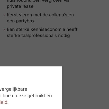
huishoudhulpen vergroten via
private lease
Kerst vieren met de collega’s én
een partybox
Een sterke kenniseconomie heeft
sterke taalprofessionals nodig
vergelijkbare
n hoe u deze gebruikt en
leid
.