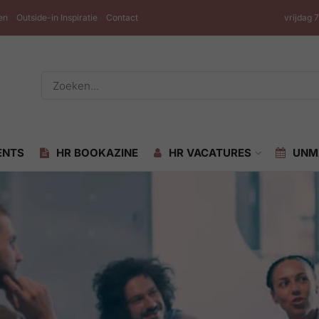
en
Outside-in Inspiratie
Contact
vrijdag 
ENTS
HR BOOKAZINE
HR VACATURES
UNM