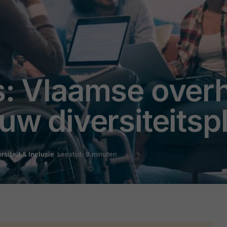
s: Vlaamse overh
uw diversiteitsp
rsiteit & Inclusie
Leestijd: 3 minuten