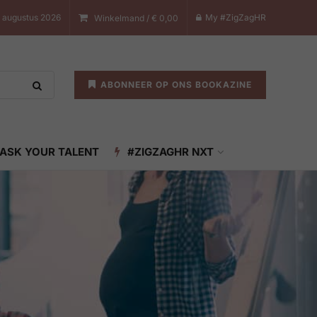
7 augustus 2026
My #ZigZagHR
Winkelmand /
€
0,00
ABONNEER OP ONS BOOKAZINE
ASK YOUR TALENT
#ZIGZAGHR NXT