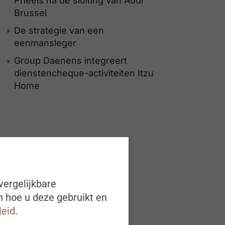
Priëels na de sluiting van Audi
Brussel
De strategie van een
eenmansleger
Group Daenens integreert
dienstencheque-activiteiten Itzu
Home
vergelijkbare
n hoe u deze gebruikt en
leid
.