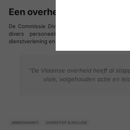
Een overheid die haar voor
De Commissie Diversiteit benadrukt dat de Vl
divers personeelsbestand is niet alleen r
dienstverlening en maatschappelijke legitimiteit.
“De Vlaamse overheid heeft al stapp
visie, volgehouden actie en leid
ARBEIDSMARKT
DIVERSITEIT & INCLUSIE