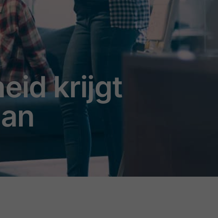
eid krijgt
lan