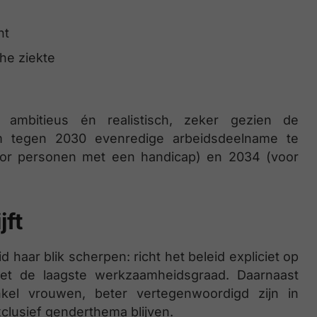
nt
he ziekte
 ambitieus én realistisch, zeker gezien de
om tegen 2030 evenredige arbeidsdeelname te
oor personen met een handicap) en 2034 (voor
jft
aar blik scherpen: richt het beleid expliciet op
et de laagste werkzaamheidsgraad. Daarnaast
el vrouwen, beter vertegenwoordigd zijn in
xclusief genderthema blijven.