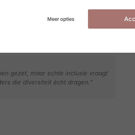
beeldrol waarmaakt
Acc
Meer opties
aamse overheid een voorbeeldfunctie heeft. Een
echtvaardig, maar versterkt ook innovatie,
en gezet, maar echte inclusie vraagt
ers die diversiteit écht dragen.”