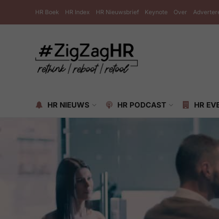
HR Boek
HR Index
HR Nieuwsbrief
Keynote
Over
Adverter
HR NIEUWS
HR PODCAST
HR EV