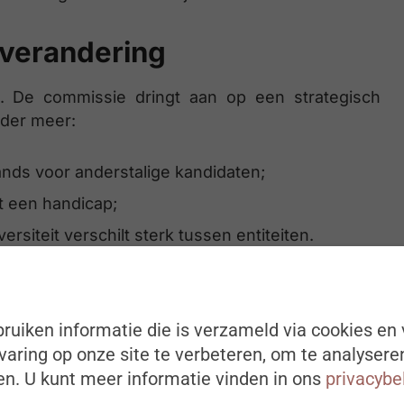
e verandering
el. De commissie dringt aan op een strategisch
nder meer:
ands voor anderstalige kandidaten;
 een handicap;
siteit verschilt sterk tussen entiteiten.
ruiken informatie die is verzameld via cookies en 
m het beleid te monitoren en bij te sturen. De
aring op onze site te verbeteren, om te analysere
de aanwezigheid van kansengroepen in hogere
n. U kunt meer informatie vinden in ons
privacybe
processen.