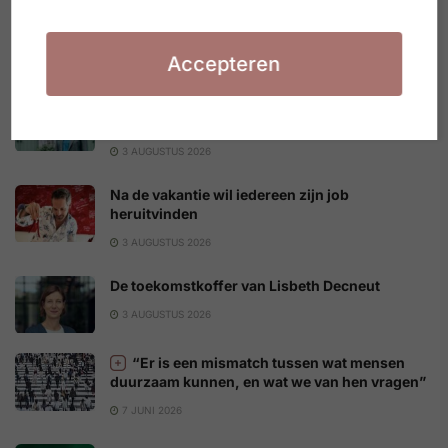
Langer werken begint met anders kijken
3 AUGUSTUS 2026
Accepteren
Een diploma loont. Maar niet voor iedereen
evenveel
3 AUGUSTUS 2026
Na de vakantie wil iedereen zijn job
heruitvinden
3 AUGUSTUS 2026
De toekomstkoffer van Lisbeth Decneut
3 AUGUSTUS 2026
“Er is een mismatch tussen wat mensen
duurzaam kunnen, en wat we van hen vragen”
7 JUNI 2026