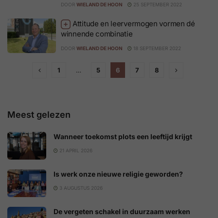
DOOR
WIELAND DE HOON
25 SEPTEMBER 2022
Attitude en leervermogen vormen dé
winnende combinatie
DOOR
WIELAND DE HOON
18 SEPTEMBER 2022
1
…
5
6
7
8
Meest gelezen
Wanneer toekomst plots een leeftijd krijgt
21 APRIL 2026
Is werk onze nieuwe religie geworden?
3 AUGUSTUS 2026
De vergeten schakel in duurzaam werken