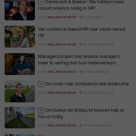
Demerouti & Bakker: We hebben meer
rocket science nodig in HR!
DOOR
WIELAND DE HOON
17 JULI 2024
Van evidence-based HR naar vision based
HR
DOOR
WIELAND DE HOON
24 SEPTEMBER 2023
Managers praten met andere managers,
maar te weinig met hun medewerkers
DOOR
WIELAND DE HOON
7 FEBRUARI 2023
De route naar compassionate leadership
DOOR
WIELAND DE HOON
23 NOVEMBER 2022
Om buiten de lijntjes te kleuren heb je
focus nodig
DOOR
WIELAND DE HOON
15 NOVEMBER 2022