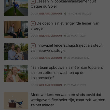
Lessen in loopbaanmanagement uit
Cirque du Soleil
DOOR
WIELAND DE HOON
14 NOVEMBER 2022
De coach is niet langer ‘de leider’ van
vroeger
DOOR
WIELAND DE HOON
23 MAART 2024
Innovatief leiderschapstraject als steun
van nieuwe strategie
DOOR
WIELAND DE HOON
28 OKTOBER 2022
“Een team opbouwen is méér dan toptalent
samen zetten en wachten op de
knalprestatie”
DOOR
WIELAND DE HOON
23 MAART 2024
Medewerkers verwachten sinds covid dat
werkgevers flexibeler zijn, maar zelf werden
ze het minder