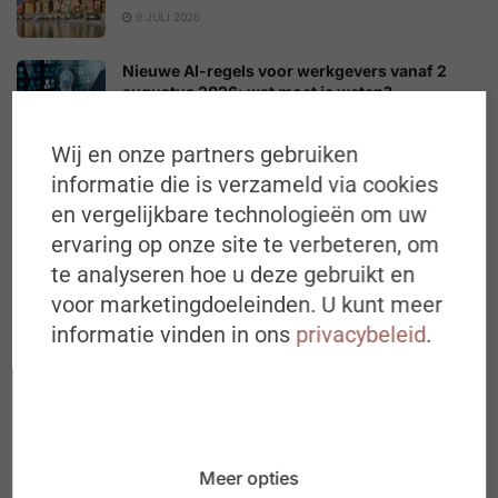
9 JULI 2026
Nieuwe AI-regels voor werkgevers vanaf 2
augustus 2026: wat moet je weten?
2 AUGUSTUS 2026
Wij en onze partners gebruiken
“Van leeftijd naar levels of wisdom”
informatie die is verzameld via cookies
3 AUGUSTUS 2026
en vergelijkbare technologieën om uw
ervaring op onze site te verbeteren, om
te analyseren hoe u deze gebruikt en
In de kijker
voor marketingdoeleinden. U kunt meer
informatie vinden in ons
privacybeleid
.
Meer opties