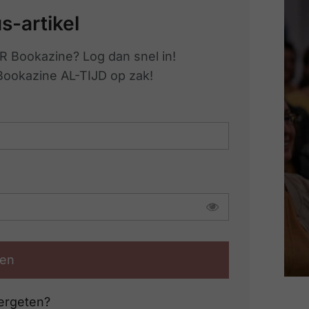
us-artikel
R Bookazine? Log dan snel in!
 Bookazine AL-TIJD op zak!
en
ergeten?