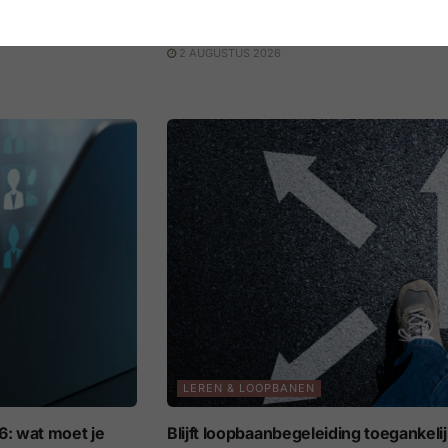
het werk gelden
Steeds meer arbeidsovereenkomsten 
2 AUGUSTUS 2026
LEREN & LOOPBANEN
: wat moet je
Blijft loopbaanbegeleiding toegankeli