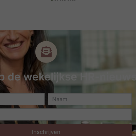
 op de wekelijkse HR-nieuws
Inschrijven