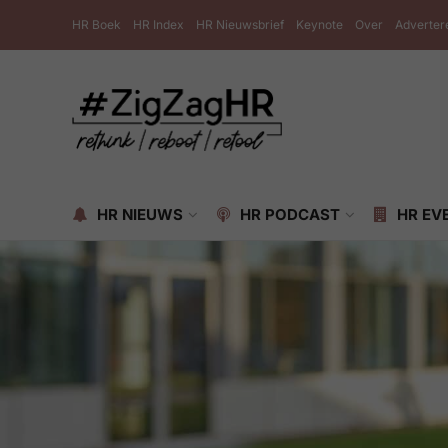
HR Boek
HR Index
HR Nieuwsbrief
Keynote
Over
Adverter
HR NIEUWS
HR PODCAST
HR EV