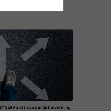
eindigen binnen het eerste jaar
jk? SERV ziet risico’s in de hervorming