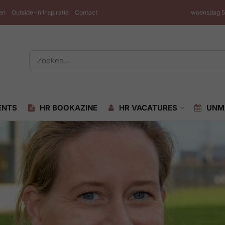
en
Outside-in Inspiratie
Contact
woensdag 5
ENTS
HR BOOKAZINE
HR VACATURES
UNM