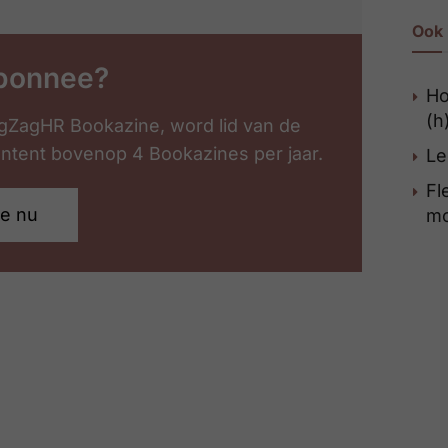
Ook 
bonnee?
Ho
(h
gZagHR Bookazine, word lid van de
content bovenop 4 Bookazines per jaar.
Le
Fl
je nu
mo