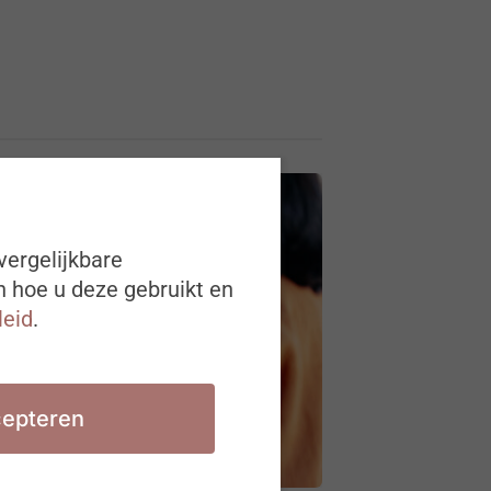
vergelijkbare
n hoe u deze gebruikt en
leid
.
epteren