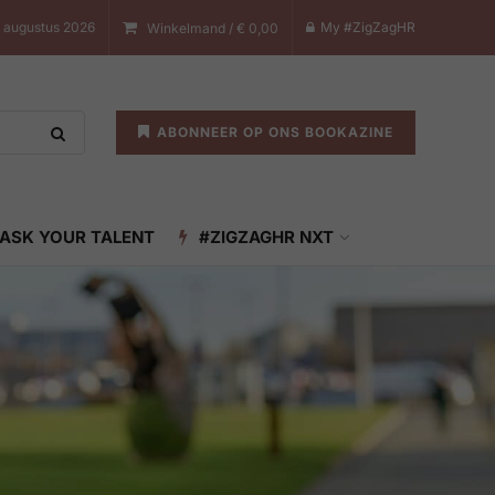
 augustus 2026
My #ZigZagHR
Winkelmand /
€
0,00
ABONNEER OP ONS BOOKAZINE
ASK YOUR TALENT
#ZIGZAGHR NXT