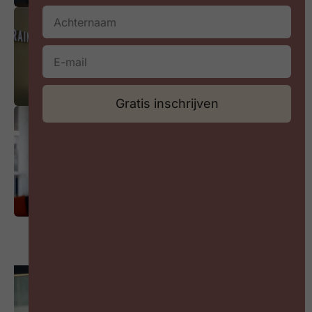
Gratis inschrijven