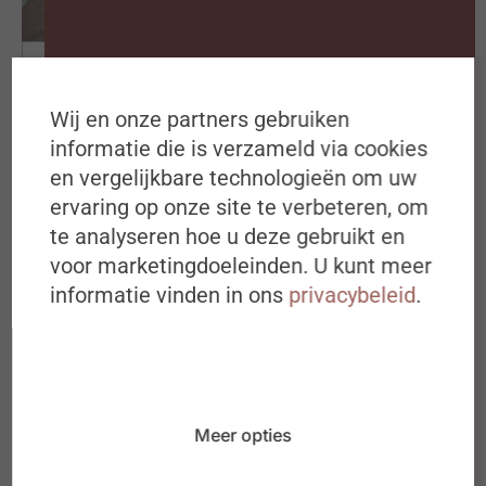
Wij en onze partners gebruiken
Schrijf in
informatie die is verzameld via cookies
DUURZAAMHEID & ESG
WELLBEING
en vergelijkbare technologieën om uw
ervaring op onze site te verbeteren, om
HR ACTUA
te analyseren hoe u deze gebruikt en
voor marketingdoeleinden. U kunt meer
Schrijf je in op de
informatie vinden in ons
privacybeleid
.
#ZigZagHR-Nieuwsbrief
Iedere dinsdagochtend om 8u00 in
jouw mailbox
Ideeën, inspiratie, best & next
Meer opties
practices over (de toekomst van) HR
Waarmee jij aan de slag kan in jouw