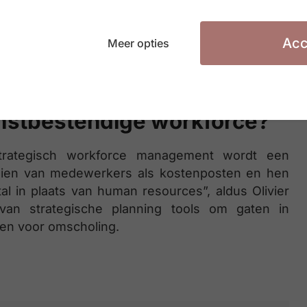
chnologie zoals AI en automatisering helpen om
 om de menselijke factor en om het creëren van
trek medewerkers actief in het verhogen van
Acc
Meer opties
an en waardeer hun ideeën”, raadt Olivier Lefevre
stbestendige workforce?
strategisch workforce management wordt een
 zien van medewerkers als kostenposten en hen
al in plaats van human resources”, aldus Olivier
 van strategische planning tools om gaten in
ken voor omscholing.