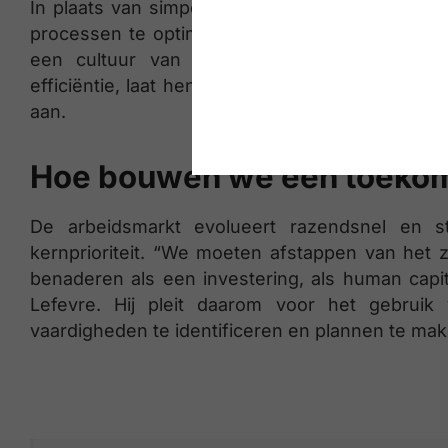
In plaats van simpelweg harder werken, kan te
processen te optimaliseren. Maar het gaat ook
een cultuur van continue verbetering. “Be
efficiëntie, laat hen aantonen waar het beter k
aan.
Hoe bouwen we een toekom
De arbeidsmarkt evolueert razendsnel en 
kernprioriteit. “We moeten afstappen van het
benaderen als een investering, als human capit
Lefevre. Hij pleit daarom voor het gebruik
vaardigheden te identificeren en plannen te ma