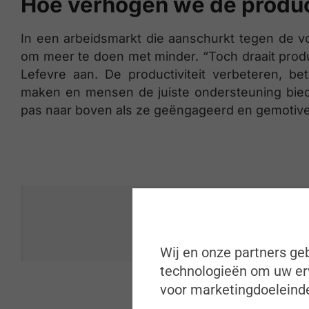
Hoe verhogen we de product
In een arbeidsmarkt die aanschurkt tegen de v
om meer te doen met minder. “Toch draait product
Lefevre aan. De productiviteit verbeteren, be
maken en mensen de juiste ondersteuning bie
pas naar boven als ze geëngageerd en gemotiveer
“Productiviteit is nauw
Wij en onze partners geb
technologieën om uw erv
voor marketingdoeleinde