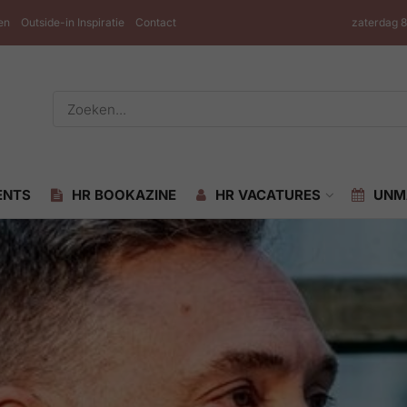
en
Outside-in Inspiratie
Contact
zaterdag 
ENTS
HR BOOKAZINE
HR VACATURES
UNM