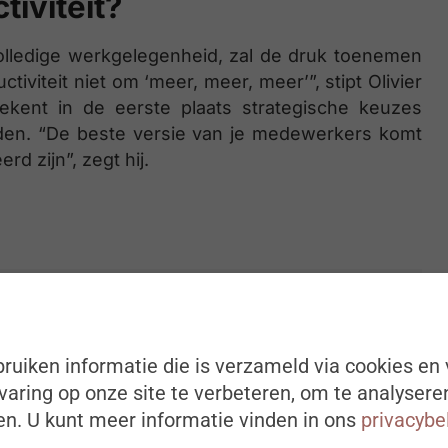
iviteit?
olledige werkgelegenheid, zal de druk toenemen
iviteit niet om ‘meer, meer, meer’”, stipt Olivier
tekent in de eerste plaats strategische keuzes
den. “De beste versie van je medewerkers komt
d zijn”, zegt hij.
 verbonden met welzijn.”
ruiken informatie die is verzameld via cookies en 
aring op onze site te verbeteren, om te analysere
n. U kunt meer informatie vinden in ons
privacybe