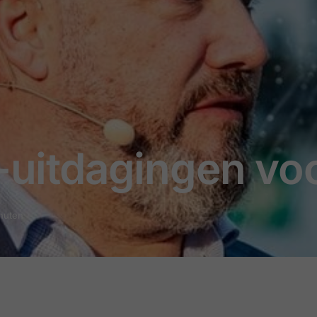
R-uitdagingen vo
inuten