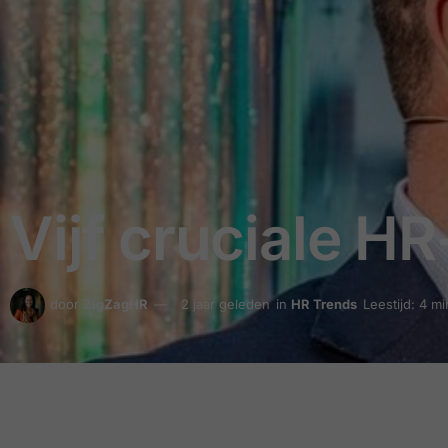
Vijf cruciale H
door
ZigZagHR
2 jaar geleden
in
HR Trends
Leestijd: 4 m