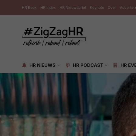
HR Boek
HR Index
HR Nieuwsbrief
Keynote
Over
Adverter
HR NIEUWS
HR PODCAST
HR EV