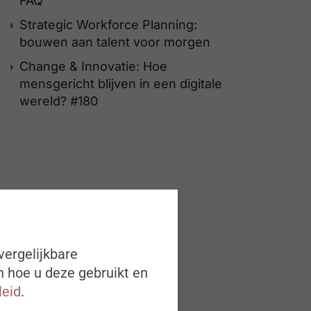
FAQ
Strategic Workforce Planning:
bouwen aan talent voor morgen
Change & Innovatie: Hoe
mensgericht blijven in een digitale
wereld? #180
vergelijkbare
n hoe u deze gebruikt en
leid
.