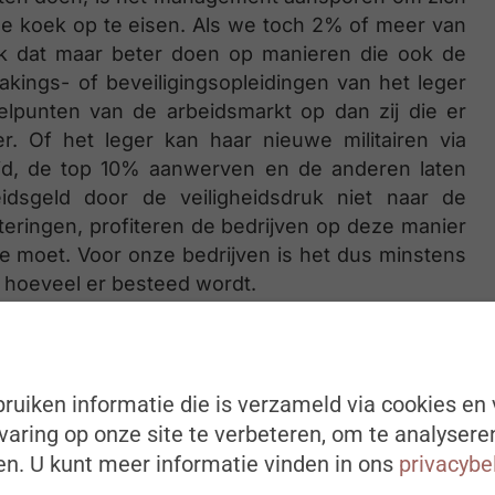
de koek op te eisen. Als we toch 2% of meer van
iek dat maar beter doen op manieren die ook de
akings- of beveiligingsopleidingen van het leger
elpunten van de arbeidsmarkt op dan zij die er
 Of het leger kan haar nieuwe militairen via
heid, de top 10% aanwerven en de anderen laten
idsgeld door de veiligheidsdruk niet naar de
teringen, profiteren de bedrijven op deze manier
 moet. Voor onze bedrijven is het dus minstens
n hoeveel er besteed wordt.
s na te denken over welke competenties,
 vinden op de arbeidsmarkt en welke
ruiken informatie die is verzameld via cookies en 
den aangereikt. En over hoe we daarvoor
aring op onze site te verbeteren, om te analysere
t nog het beste opleidingsplan dat we ooit
n. U kunt meer informatie vinden in ons
privacybe