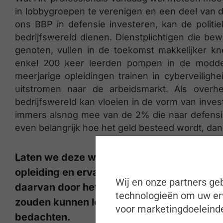
in lobbygroepen te verenigen en een deel van 
ons BBP in defensie investeren, kan de polit
bedrijfswereld dienen. Dienstplichtigen die bew
genoten, vullen in de toekomst makkelijker kn
enkel 200 keer leerden pompen in de modder.
meerjarige opleidingen trainen in cyberveilig
uitstromen naar de arbeidsmarkt. Als overhe
bedrijfswereld kan vloeien in de vorm van inves
immers alsnog mee van de 2% die naar defensie
even belangrijk hoe het geld besteed wordt, da
Laten we deze week dus gebruiken om een
opleiding en ervaring we vandaag moeilijk
Wij en onze partners geb
daarvan door het leger zouden kunnen wor
technologieën om uw erv
zouden kunnen lobbyen. Misschien wordt da
voor marketingdoeleinde
bedachten.