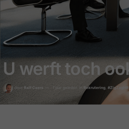
U werft toch oo
door
Ralf Caers
1 jaar geleden
in
Rekrutering
,
#ZigZagHR