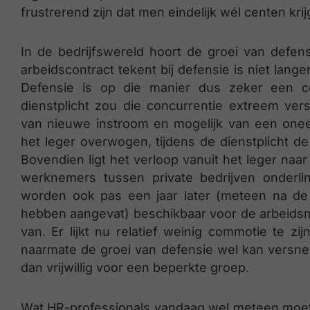
frustrerend zijn dat men eindelijk wél centen kri
In de bedrijfswereld hoort de groei van defen
arbeidscontract tekent bij defensie is niet lan
Defensie is op die manier dus zeker een c
dienstplicht zou die concurrentie extreem ve
van nieuwe instroom en mogelijk van een oneerl
het leger overwogen, tijdens de dienstplicht de
Bovendien ligt het verloop vanuit het leger naa
werknemers tussen private bedrijven onderli
worden ook pas een jaar later (meteen na de 
hebben aangevat) beschikbaar voor de arbeidsma
van. Er lijkt nu relatief weinig commotie te z
naarmate de groei van defensie wel kan versne
dan vrijwillig voor een beperkte groep.
Wat HR-professionals vandaag wel meteen moe