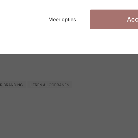
Acc
Meer opties
ft Ralf Caers smaak aan de HR-actualiteit en roept
R BRANDING
LEREN & LOOPBANEN