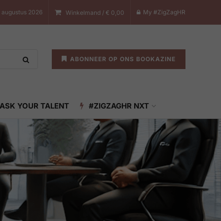
 augustus 2026
My #ZigZagHR
Winkelmand /
€
0,00
ABONNEER OP ONS BOOKAZINE
ASK YOUR TALENT
#ZIGZAGHR NXT