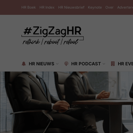
HR Boek
HR Index
HR Nieuwsbrief
Keynote
Over
Adverter
HR NIEUWS
HR PODCAST
HR EV