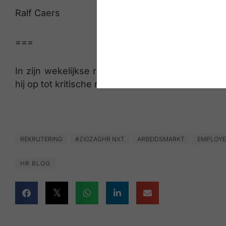
Ralf Caers
===
In zijn wekelijkse rubriek ‘Chili con Caers’ gee
hij op tot kritische reflectie
REKRUTERING
#ZIGZAGHR NXT
ARBEIDSMARKT
EMPLOYE
HR BLOG