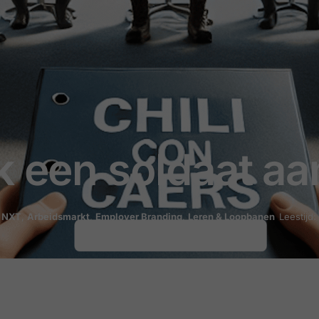
k een soldaat aa
 NXT
,
Arbeidsmarkt
,
Employer Branding
,
Leren & Loopbanen
Leestijd: