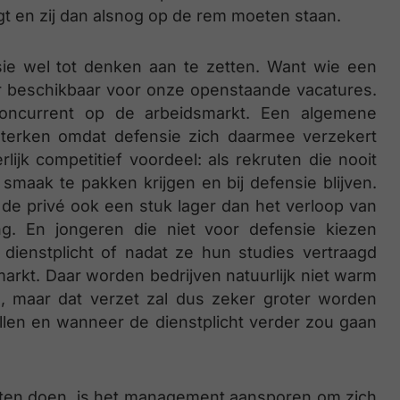
jgt en zij dan alsnog op de rem moeten staan.
sie wel tot denken aan te zetten. Want wie een
ger beschikbaar voor onze openstaande vacatures.
oncurrent op de arbeidsmarkt. Een algemene
rsterken omdat defensie zich daarmee verzekert
ijk competitief voordeel: als rekruten die nooit
 smaak te pakken krijgen en bij defensie blijven.
r de privé ook een stuk lager dan het verloop van
ng. En jongeren die niet voor defensie kiezen
dienstplicht of nadat ze hun studies vertraagd
rkt. Daar worden bedrijven natuurlijk niet warm
ijn, maar dat verzet zal dus zeker groter worden
llen en wanneer de dienstplicht verder zou gaan
ten doen, is het management aansporen om zich