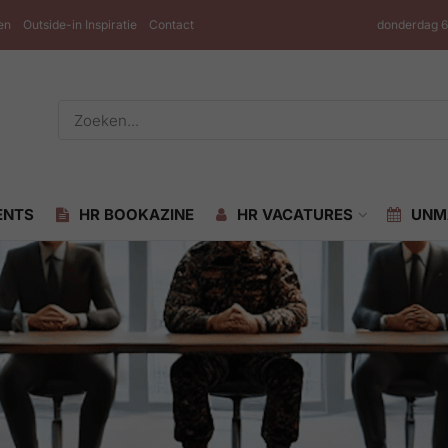
en
Outside-in Inspiratie
Contact
donderdag 6
ENTS
HR BOOKAZINE
HR VACATURES
UNM