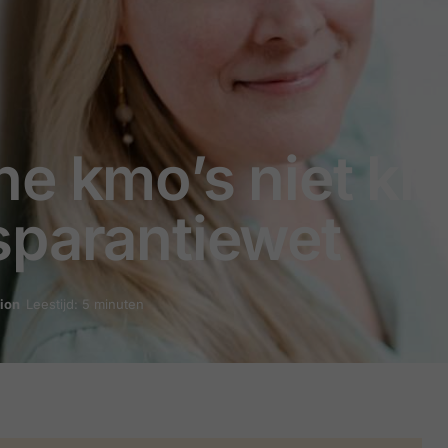
e kmo’s niet kla
sparantiewet
ion
Leestijd: 5 minuten