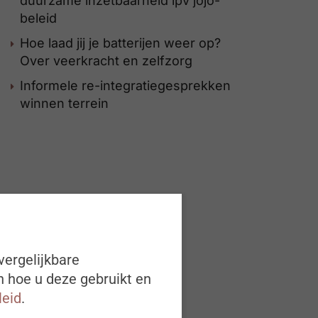
duurzame inzetbaarheid ipv jojo-
beleid
Hoe laad jij je batterijen weer op?
Over veerkracht en zelfzorg
Informele re-integratiegesprekken
winnen terrein
vergelijkbare
n hoe u deze gebruikt en
leid
.