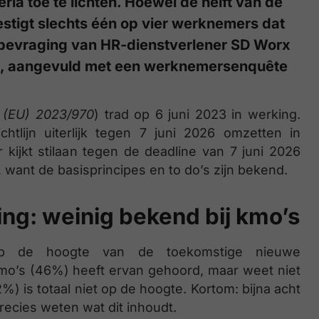
ria toe te lichten. Hoewel de helft van de
estigt slechts één op vier werknemers dat
nte bevraging van HR-dienstverlener SD Worx
25, aangevuld met een werknemersenquête
jn (EU) 2023/970
) trad op 6 juni 2023 in werking.
chtlijn uiterlijk tegen 7 juni 2026 omzetten in
 kijkt stilaan tegen de deadline van 7 juni 2026
want de basisprincipes en to do’s zijn bekend.
ing: weinig bekend bij kmo’s
 op de hoogte van de toekomstige nieuwe
 kmo’s (46%) heeft ervan gehoord, maar weet niet
) is totaal niet op de hoogte. Kortom: bijna acht
recies weten wat dit inhoudt.