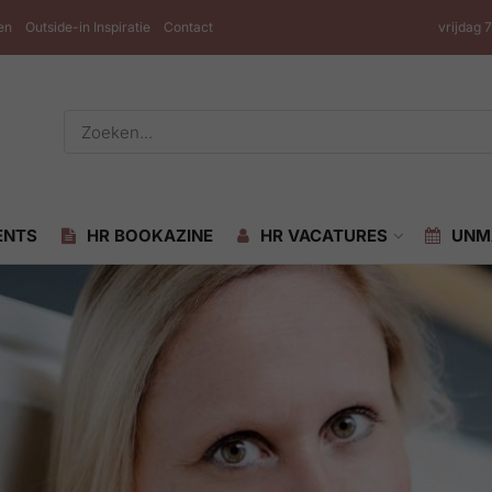
en
Outside-in Inspiratie
Contact
vrijdag 
ENTS
HR BOOKAZINE
HR VACATURES
UNM