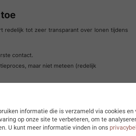
 toe
redelijk tot zeer transparant over lonen tijdens
rste contact.
atieproces, maar niet meteen (redelijk
rantie:
ruiken informatie die is verzameld via cookies en 
xpliciet naar vraagt.
aring op onze site te verbeteren, om te analysere
n. U kunt meer informatie vinden in ons
privacybe