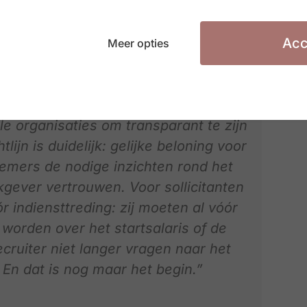
Acc
Meer opties
laan tegen de deadline van 7 juni 2026
met de voorbereidingen. Het is een
leen voor grote bedrijven gelden. De
lle organisaties om transparant te zijn
lijn is duidelijk: gelijke beloning voor
emers de nodige inzichten rond het
kgever vertrouwen. Voor sollicitanten
r indiensttreding: zij moeten al vóór
worden over het startsalaris of de
ruiter niet langer vragen naar het
En dat is nog maar het begin.”