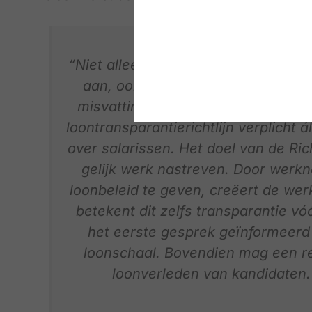
“Niet alleen onze wetgever kijkt sti
aan, ook bedrijven beginnen best 
misvatting dat de nieuwe regels al
loontransparantierichtlijn verplicht á
over salarissen. Het doel van de Richt
gelijk werk nastreven. Door werkn
loonbeleid te geven, creëert de wer
betekent dit zelfs transparantie vóó
het eerste gesprek geïnformeerd 
loonschaal. Bovendien mag een rec
loonverleden van kandidaten. 