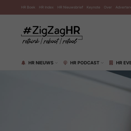
HR Boek
HR Index
HR Nieuwsbrief
Keynote
Over
Adverter
HR NIEUWS
HR PODCAST
HR EV