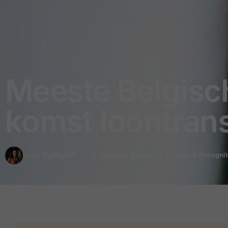
Meeste Belgisch
komst loontran
door
ZigZagHR
8 maanden geleden
in
Reward & Recognit