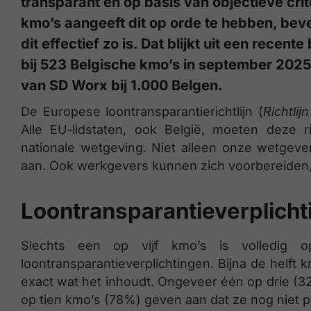
transparant en op basis van objectieve crite
kmo’s aangeeft dit op orde te hebben, bev
dit effectief zo is. Dat blijkt uit een rece
bij 523 Belgische kmo’s in september 20
van SD Worx bij 1.000 Belgen.
De Europese loontransparantierichtlijn (
Richtli
Alle EU-lidstaten, ook België, moeten deze ri
nationale wetgeving. Niet alleen onze wetgever
aan. Ook werkgevers kunnen zich voorbereiden, 
Loontransparantieverplicht
Slechts een op vijf kmo’s is volledig
loontransparantieverplichtingen. Bijna de helft
exact wat het inhoudt. Ongeveer één op drie (32%
op tien kmo’s (78%) geven aan dat ze nog niet p