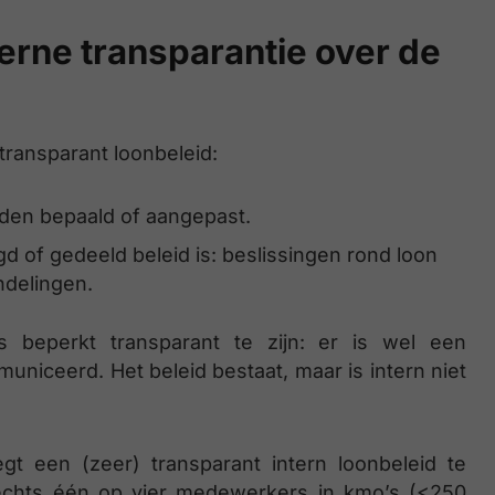
erne transparantie over de
 transparant loonbeleid:
rden bepaald of aangepast.
d of gedeeld beleid is: beslissingen rond loon
ndelingen.
 beperkt transparant te zijn: er is wel een
uniceerd. Het beleid bestaat, maar is intern niet
 een (zeer) transparant intern loonbeleid te
echts één op vier medewerkers in kmo’s (<250