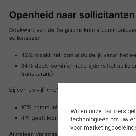
Openheid naar sollicitanten
Driekwart van de Belgische kmo’s communiceert 
sollicitaties:
42% maakt het loon al duidelijk vanaf het ee
34% deelt looninformatie tijdens het sollicit
transparant).
Bij één op vijf kmo’s is er weinig tot geen transpa
16% communiceert pas bij het jobaanbod.
Wij en onze partners geb
4% geeft looninfo enkel als de kandidaat er e
technologieën om uw erv
voor marketingdoeleinde
Anneleen Verstraeten, kmo-expert bij SD Worx: