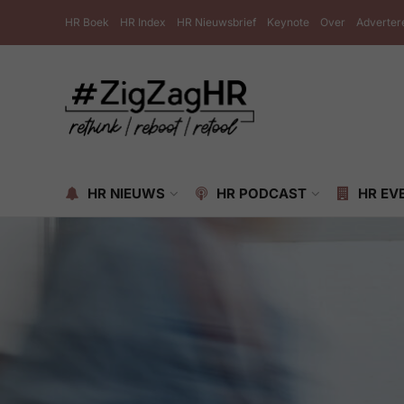
HR Boek
HR Index
HR Nieuwsbrief
Keynote
Over
Adverter
HR NIEUWS
HR PODCAST
HR EV