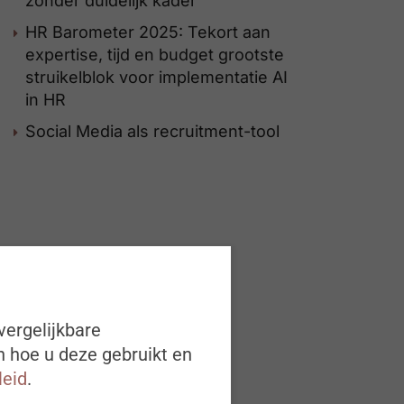
zonder duidelijk kader
HR Barometer 2025: Tekort aan
expertise, tijd en budget grootste
struikelblok voor implementatie AI
in HR
Social Media als recruitment-tool
vergelijkbare
n hoe u deze gebruikt en
leid
.