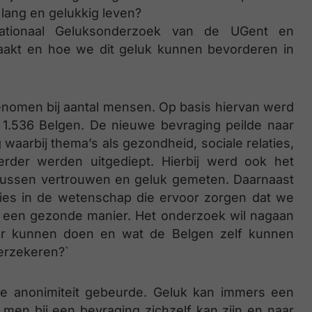
 lang en gelukkig leven?
ationaal Geluksonderzoek van de UGent en
aakt en hoe we dit geluk kunnen bevorderen in
enomen bij aantal mensen. Op basis hiervan werd
 1.536 Belgen. De nieuwe bevraging peilde naar
waarbij thema’s als gezondheid, sociale relaties,
erder werden uitgediept. Hierbij werd ook het
tussen vertrouwen en geluk gemeten. Daarnaast
ies in de wetenschap die ervoor zorgen dat we
op een gezonde manier. Het onderzoek wil nagaan
er kunnen doen en wat de Belgen zelf kunnen
erzekeren?`
ige anonimiteit gebeurde. Geluk kan immers een
t men bij een bevraging zichzelf kan zijn en naar