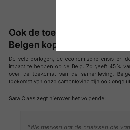
Ook de toekomst van de sa
Belgen kopzorgen
De vele oorlogen, de economische crisis en de
impact te hebben op de Belg. Zo geeft 45% van
over de toekomst van de samenleving. Belg
toekomst van onze samenleving zijn ook ongeluk
Sara Claes zegt hierover het volgende:
“We merken dat de crisissen die va