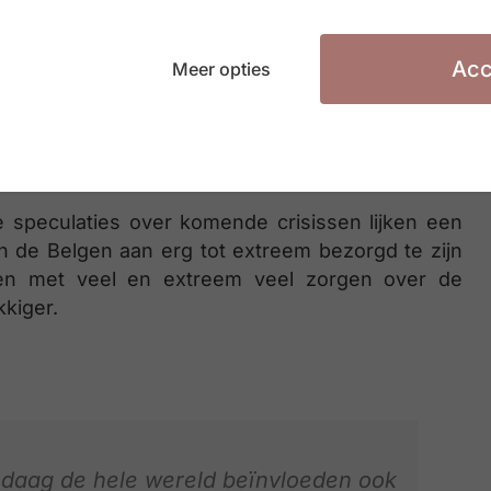
Acc
Meer opties
menleving bezorgt heel wat
 speculaties over komende crisissen lijken een
 de Belgen aan erg tot extreem bezorgd te zijn
en met veel en extreem veel zorgen over de
kiger.
ndaag de hele wereld beïnvloeden ook