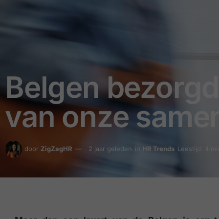
Belgen bezorgd 
van onze samen
door
ZigZagHR
2 jaar geleden
in
HR Trends
Leestijd: 4 m