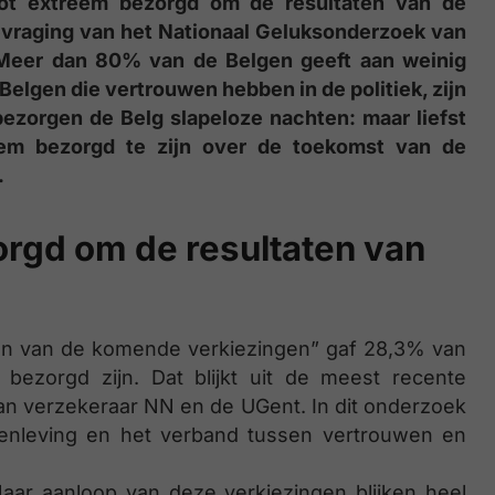
ot extreem bezorgd om de resultaten van de
bevraging van het Nationaal Geluksonderzoek van
 Meer dan 80% van de Belgen geeft aan weinig
Belgen die vertrouwen hebben in de politiek, zijn
bezorgen de Belg slapeloze nachten: maar liefst
em bezorgd te zijn over de toekomst van de
.
orgd om de resultaten van
aten van de komende verkiezingen” gaf 28,3% van
ezorgd zijn. Dat blijkt uit de meest recente
an verzekeraar NN en de UGent. In dit onderzoek
enleving en het verband tussen vertrouwen en
aar aanloop van deze verkiezingen blijken heel