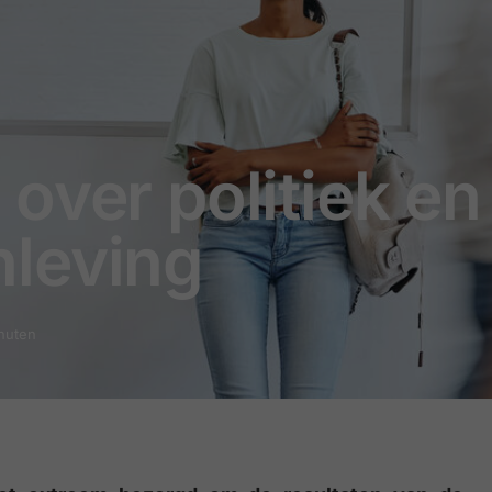
over politiek e
leving
inuten