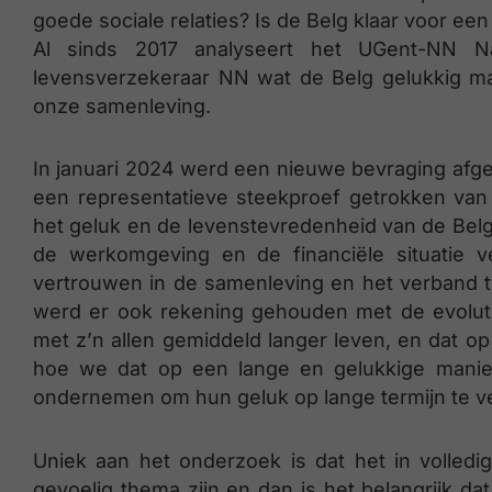
goede sociale relaties? Is de Belg klaar voor een
Al sinds 2017 analyseert het UGent-NN N
levensverzekeraar NN wat de Belg gelukkig m
onze samenleving.
In januari 2024 werd een nieuwe bevraging afg
een representatieve steekproef getrokken van
het geluk en de levenstevredenheid van de Belg 
de werkomgeving en de financiële situatie v
vertrouwen in de samenleving en het verband 
werd er ook rekening gehouden met de evolut
met z’n allen gemiddeld langer leven, en dat 
hoe we dat op een lange en gelukkige mani
ondernemen om hun geluk op lange termijn te v
Uniek aan het onderzoek is dat het in volled
gevoelig thema zijn en dan is het belangrijk da