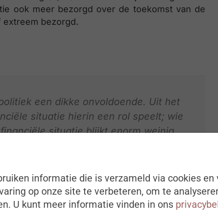
uatie ook meer bezorgd over de toekomst van de
f extreem bezorgd.
olitiek een dikke onvoldoende. Uit het
ciële situatie hierin een rol speelt; wie
financiële situatie blijkt enorm weinig
k. En wie minder gelukkig is, heeft
de politiek en in het algemeen. Idealiter
iteit moeten zijn voor het beleid”.
ruiken informatie die is verzameld via cookies en 
aring op onze site te verbeteren, om te analysere
gezondheidseconoom aan de UGent.
n. U kunt meer informatie vinden in ons
privacybe