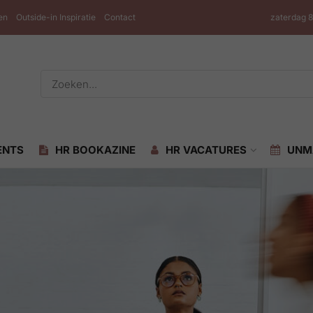
en
Outside-in Inspiratie
Contact
zaterdag 
ENTS
HR BOOKAZINE
HR VACATURES
UNM