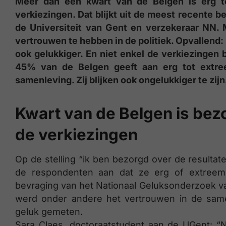
Meer dan een kwart van de Belgen is erg t
verkiezingen. Dat blijkt uit de meest recente 
de Universiteit van Gent en verzekeraar NN.
vertrouwen te hebben in de politiek. Opvallend: 
ook gelukkiger. En niet enkel de verkiezingen 
45% van de Belgen geeft aan erg tot extre
samenleving. Zij blijken ook ongelukkiger te zijn
Kwart van de Belgen is bez
de verkiezingen
Op de stelling “ik ben bezorgd over de result
de respondenten aan dat ze erg of extreem b
bevraging van het Nationaal Geluksonderzoek v
werd onder andere het vertrouwen in de sam
geluk gemeten.
Sara Claes, doctoraatstudent aan de UGent: “N