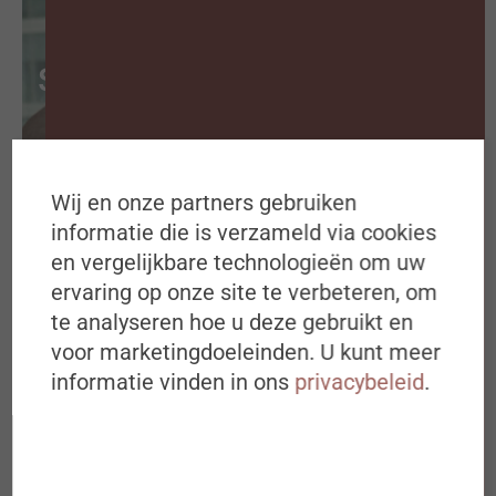
Schrijf je in op de wekelijkse
HR-nieuwsbrief
Wij en onze partners gebruiken
informatie die is verzameld via cookies
Schrijf in
en vergelijkbare technologieën om uw
ervaring op onze site te verbeteren, om
FLEXIBEL WERKEN
HR TRENDS
te analyseren hoe u deze gebruikt en
HR ACTUA
voor marketingdoeleinden. U kunt meer
Schrijf je in op de
informatie vinden in ons
privacybeleid
.
#ZigZagHR-Nieuwsbrief
Iedere dinsdagochtend om 8u00 in
jouw mailbox