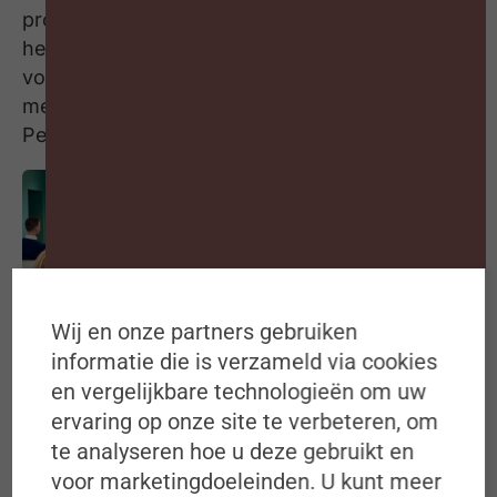
proberen, leren en samenwerken. Of zoals ze
het bij Loop zelf mooi samenvatten: “Het
volledige potentieel van een bedrijf zit in de
mensen. En wie strategie wil doen, moet in
People zitten.”
Wij en onze partners gebruiken
informatie die is verzameld via cookies
en vergelijkbare technologieën om uw
ervaring op onze site te verbeteren, om
te analyseren hoe u deze gebruikt en
voor marketingdoeleinden. U kunt meer