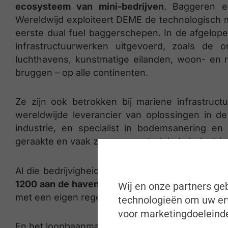
ecosysteem van mini-bedrijven
. Baggeren e
Wereldwijd exploiteert DEME de technologisch 
eerste dual fuel baggerschepen. In de afgelo
infrastructuurwerken uitgevoerd, zoals de 
luchthavens, kunstmatige eilanden, woon- en 
bruggen – op alle continenten.
Ze zijn ook betrokken bij mariene infrastruc
wereldwijde leverancier van oplossingen in de
industrie, en specialist in bodemsanering en 
geraakte en vaak zwaar verontreinigde industrie
Al die bedrijvigheid wordt gerealiseerd door
mee
1200 aan de haven van Antwerpen in Zwijndre
Wij en onze partners geb
met een eigen regelgeving. “
technologieën om uw erv
voor marketingdoeleinde
En het loopbaanmanagement aan boord van onze 