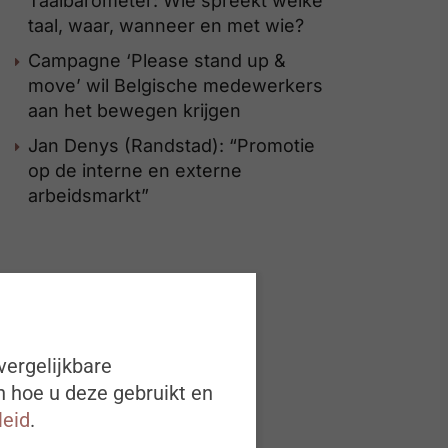
Taalbarometer: Wie spreekt welke
taal, waar, wanneer en met wie?
Campagne ‘Please stand up &
move’ wil Belgische medewerkers
aan het bewegen krijgen
Jan Denys (Randstad): “Promotie
op de interne en externe
arbeidsmarkt”
vergelijkbare
n hoe u deze gebruikt en
leid
.