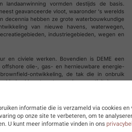
n landaanwinning vormden destijds de basis.
meest geavanceerde vloot, waaronder ‘s werelds
pen decennia hebben ze grote waterbouwkundige
ontwikkeling van nieuwe havens, waterwegen,
recreatiegebieden, industriegebieden, wegen en
tuur en civiele werken. Bovendien is DEME een
 offshore olie-, gas- en hernieuwbare energie-
brownfield-ontwikkeling, de tak die in onbruik
gebieden klaarstoomt voor nieuwe activiteiten.
r dan 5000 medewerkers, van wie er ongeveer
cht werken
. 55% van alle medewerkers zijn crew
ruiken informatie die is verzameld via cookies en 
aring op onze site te verbeteren, om te analysere
n. U kunt meer informatie vinden in ons
privacybe
schepen is strikt gereglementeerd. Daardoor is