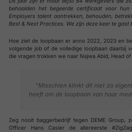
Dit jaar zijn er maar liefst 84 werkgevers die
behaalden het begeerde certificaat voor hun
Employers talent aantrekken, behouden, betrek
Best & Next Practices. We zijn deze keer te gast
Hoe ziet de loopbaan er anno 2022, 2023 en bey
volgende job of de volledige loopbaan daarbij 
die vragen trokken we naar Najwa Abid, Head of
“Misschien klinkt dit niet zo eigen
heeft om de loopbaan van haar med
Zeg nooit baggerbedrijf tegen DEME Group, z
Officer Hans Casier de allereerste #ZigZ