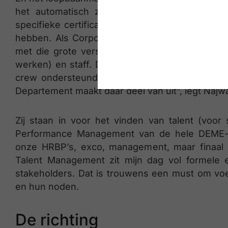
het automatisch zeer gestructureerd en hië
specifieke certificaten kunnen voorleggen en e
hebben. Als Corporate Talent Departement moe
met die grote verschillen tussen crew (perso
werken) en staff. Daarom hebben we een HRBP-
crew ondersteund worden door shared service
Departement maakt daar deel van uit”, legt Najwa
Zij staan in voor het vinden van talent (voor
Performance Management van de hele DEME-pop
onze HRBP’s, exco, management, maar finaal 
Talent Management zit mijn dag vol formele
stakeholders. Dat is trouwens een must om voe
en hun noden.
De richting