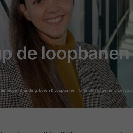
p de loopbanen
,
Employer Branding
,
Leren & Loopbanen
,
Talent Management
Leestijd