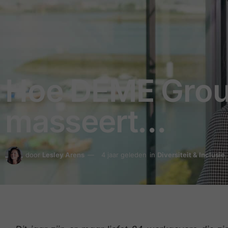
Hoe DEME Grou
masseert…
door
Lesley Arens
4 jaar geleden
in
Diversiteit & Inclusie