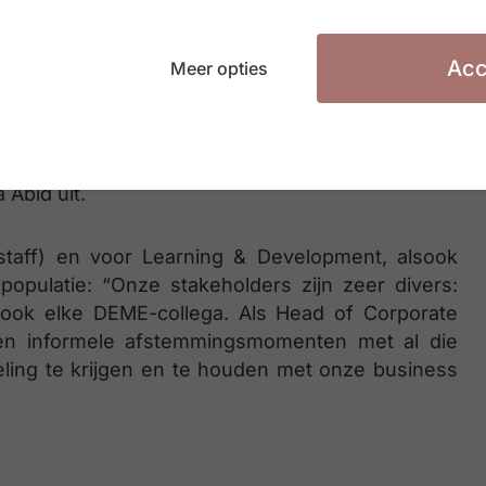
rarchisch. Om te mogen doorgroeien, moet je
en vastgelegd aantal uren opleiding en ervaring
Acc
Meer opties
ten we rekening houden met die diversiteit én
neel aan boord van de schepen die projectmatig
structuur waarbij onze HRBP’s staff en HRBP’s
 centers en centres of excellence. Ons Talent
 Abid uit.
 staff) en voor Learning & Development, alsook
ulatie: “Onze stakeholders zijn zeer divers:
ook elke DEME-collega. Als Head of Corporate
 en informele afstemmingsmomenten met al die
ling te krijgen en te houden met onze business