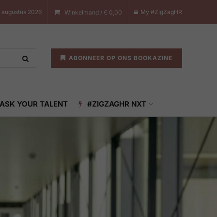
 augustus 2026
My #ZigZagHR
Winkelmand /
€
0,00
ABONNEER OP ONS BOOKAZINE
ASK YOUR TALENT
#ZIGZAGHR NXT