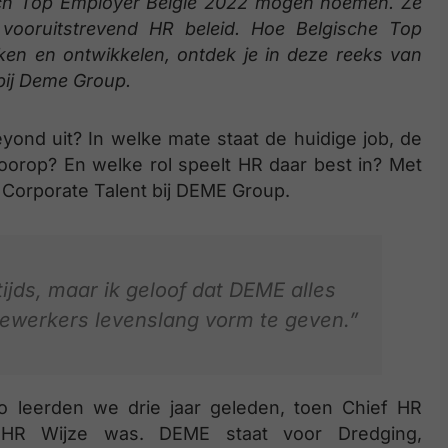
 zich Top Employer België 2022 mogen noemen. Ze
 vooruitstrevend HR beleid. Hoe Belgische Top
ken en ontwikkelen, ontdek je in deze reeks van
 bij Deme Group.
ond uit? In welke mate staat de huidige job, de
voorop? En welke rol speelt HR daar best in? Met
 Corporate Talent bij DEME Group.
tijds, maar ik geloof dat DEME alles
ewerkers levenslang vorm te geven.”
o leerden we drie jaar geleden, toen Chief HR
agHR Wijze was. DEME staat voor Dredging,