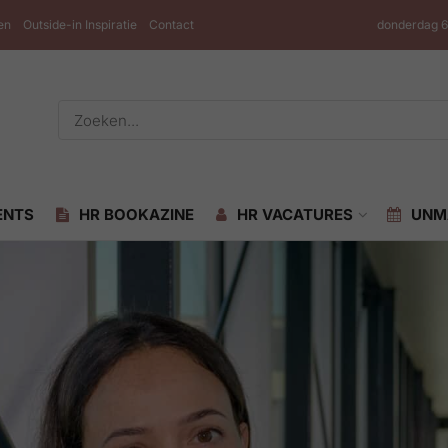
en
Outside-in Inspiratie
Contact
donderdag 6
ENTS
HR BOOKAZINE
HR VACATURES
UNM