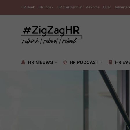
HR Boek
HR Index
HR Nieuwsbrief
Keynote
Over
Adverter
HR NIEUWS
HR PODCAST
HR EV