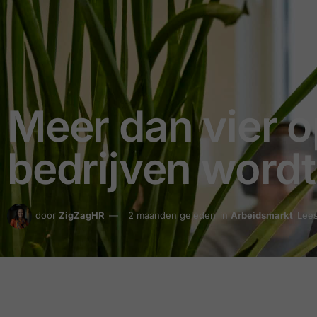
Meer dan vier o
bedrijven wordt 
door
ZigZagHR
2 maanden geleden
in
Arbeidsmarkt
Lees