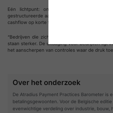
Eén lichtpunt: ongeveer twee op de vijf 
gestructureerde aanpak te hanteren voor het be
cashflow op korte termijn stabiel te houden.
“Bedrijven die zich aanpassen aan deze nieuwe 
staan sterker. De uitdaging voor bedrijven ligt i
het aanscherpen van controles waar de druk toe
Over het onderzoek
De Atradius Payment Practices Barometer is e
betalingsgewoonten. Voor de Belgische editi
evenwichtige verdeling over industrie, bouw, 