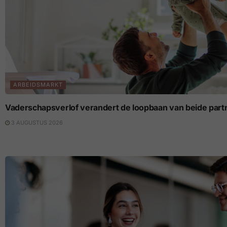
ARBEIDSMARKT
Vaderschapsverlof verandert de loopbaan van beide part
3 AUGUSTUS 2026