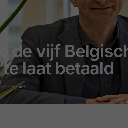
p de vijf Belgisc
te laat betaald
tijd: 3 minuten