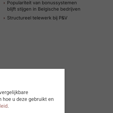
Populariteit van bonussystemen
blijft stijgen in Belgische bedrijven
Structureel telewerk bij P&V
vergelijkbare
n hoe u deze gebruikt en
leid
.