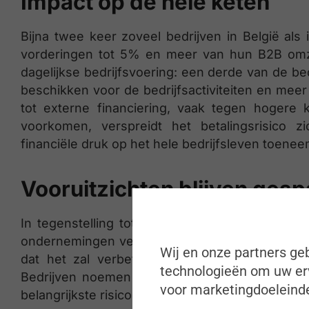
Impact op de hele keten
Bijna twee keer zoveel bedrijven in België al
vorderingen tot 5% en meer van hun B2B omzet
dagelijkse bedrijfsvoering: een derde van de be
beschikken voor de bedrijfsactiviteiten en me
tot externe financiering, vaak tegen hogere 
voorkomen, verspreidt het betalingsrisico 
financiële druk op het hele bedrijfsleven toenee
Vooruitzichten blijven ges
In tegenstelling tot de rest van West-Europa 
ondernemingen verwachten dat het B2B betaling
Wij en onze partners geb
dat het zal verbeteren. 40% rekent bovendien
technologieën om uw erv
Bedrijven noemen economische vertraging, koste
voor marketingdoeleinde
belangrijkste risico’s voor B2B-betalingen in d