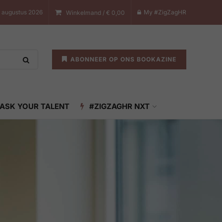
 augustus 2026
My #ZigZagHR
Winkelmand /
€
0,00
ABONNEER OP ONS BOOKAZINE
ASK YOUR TALENT
#ZIGZAGHR NXT