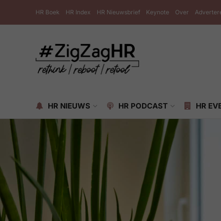
HR Boek
HR Index
HR Nieuwsbrief
Keynote
Over
Adverter
HR NIEUWS
HR PODCAST
HR EV