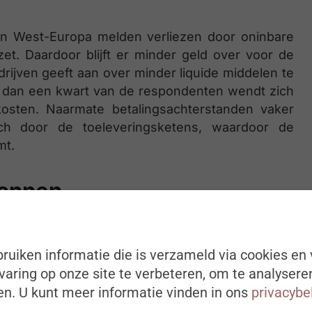
s in West-Europa melden verliezen door oninbare
. Daardoor blijft er minder geld over voor de
drijven geeft aan over minder liquide middelen te
er dan een kwart van de respondenten wendt zich
kosten. Naarmate betalingsachterstanden vaker
zich door de toeleveringsketens, waardoor de
mt.
pannen
zien de Belgische bedrijven het somber in. Meer
sgedrag op korte termijn zal verslechteren dan
ruiken informatie die is verzameld via cookies en 
 op een stijging van het aantal insolventies.
aring op onze site te verbeteren, om te analysere
ndruk en geopolitieke instabiliteit als de drie
n. U kunt meer informatie vinden in ons
privacybe
e komende twaalf maanden.