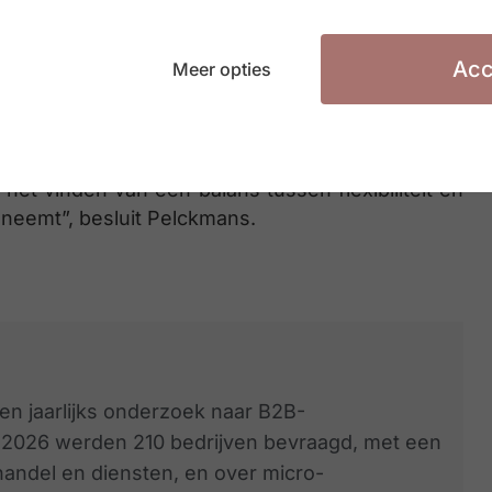
Belgische bedrijven zegt intussen een meer
Acc
heer van het betalingsrisico van klanten om hun
Meer opties
realiteit en het betalingsrisico actief beheren,
n het vinden van een balans tussen flexibiliteit en
neemt”, besluit Pelckmans.
en jaarlijks onderzoek naar B2B-
e 2026 werden 210 bedrijven bevraagd, met een
handel en diensten, en over micro-