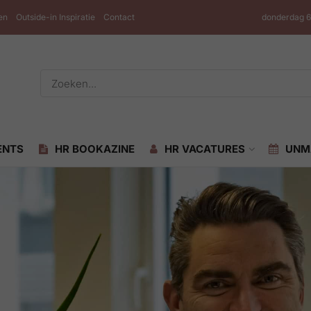
en
Outside-in Inspiratie
Contact
donderdag 6
ENTS
HR BOOKAZINE
HR VACATURES
UNM