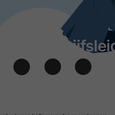
opese bedrijfslei
d & ESG
,
Talent Management
Leestijd: 3 minuten