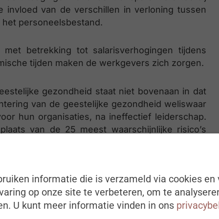
 invloed van de verschillen in verloning tussen
n het personeelsbestand.
et betrekking tot salarisverhogingen tijdens
omische tijden maken de werkgevers zich zorgen.
estelijke gezondheid staat niet bovenaan in dat
chtering van de geestelijke gezondheid weliswaar
voor hun organisaties, na ineffectief leiderschap.
laats van de 25 meest waarschijnlijke risico’s
ang tot de gezondheidszorg sinds de pandemie is
ruiken informatie die is verzameld via cookies en 
scoren qua waarschijnlijkheid zijn onveilige
aring op onze site te verbeteren, om te analysere
ver cyberveiligheid of AI.
n. U kunt meer informatie vinden in ons
privacybe