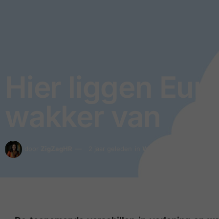
Hier liggen Eur
wakker van
door
ZigZagHR
2 jaar geleden
in
Wellbeing
,
Duurzaamhei