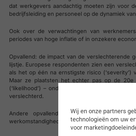
dat werkgevers aandachtig moeten zijn voor de
bedrijfsleiding en personeel op de dynamiek va
Ook over de verwachtingen van werknemers m
periodes van hoge inflatie of in onzekere econ
Opvallend: de impact van de verslechterende ge
lijstje. Europese respondenten zien een versle
als het op één na ernstigste risico (‘severity’) 
Maar ze plaatsten het echter pas op de 20e p
(‘likelihood’) – ondanks het feit dat de toeg
verslechterd.
Wij en onze partners geb
Andere opvallende risico’s die eerder laag 
technologieën om uw erv
werkomstandigheden en een gebrek aan kennis o
voor marketingdoeleinde