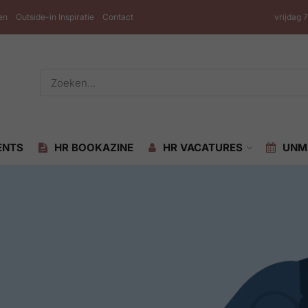
en
Outside-in Inspiratie
Contact
vrijdag 
ENTS
HR BOOKAZINE
HR VACATURES
UNM