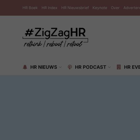
HR Boek
HR Index
HR Nieuwsbrief
Keynote
Over
Adverter
HR NIEUWS
HR PODCAST
HR EV