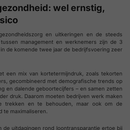
gezondheid: wel ernstig,
isico
 gezondheidszorg en uitkeringen en de steeds
en tussen management en werknemers zijn de 3
n in de komende twee jaar de bedrijfsvoering zeer
t een mix van kortetermijndruk, zoals tekorten
ers, gecombineerd met demografische trends op
king en dalende geboortecijfers – en samen zetten
onder druk. Daarom moeten bedrijven werk maken
te trekken en te behouden, maar ook om de
d te maximaliseren.
de uitdagingen rond loontransparantie ertoe bij