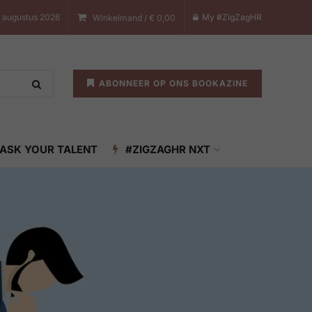
7 augustus 2026
My #ZigZagHR
Winkelmand /
€
0,00
ABONNEER OP ONS BOOKAZINE
ASK YOUR TALENT
#ZIGZAGHR NXT