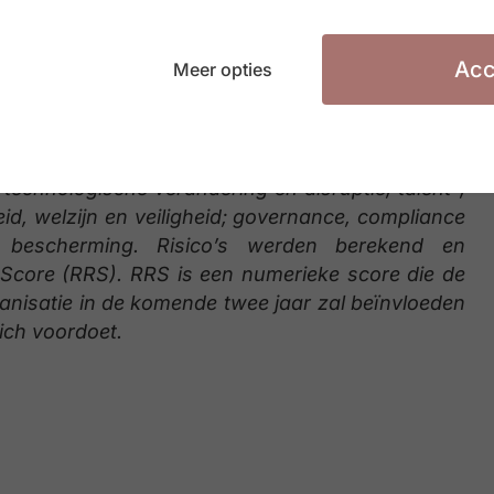
Acc
Meer opties
en op basis van een enquête bij dan 4.500 risico-
 tot november 2023. De enquête legt de grootste
edrijven worden geconfronteerd en hoe risico- en
ng aan) die risico’s te beperken. Vijfentwintig
 technologische verandering en disruptie; talent-,
id, welzijn en veiligheid; governance, compliance
n bescherming. Risico’s werden berekend en
Score (RRS). RRS is een numerieke score die de
rganisatie in de komende twee jaar zal beïnvloeden
zich voordoet.