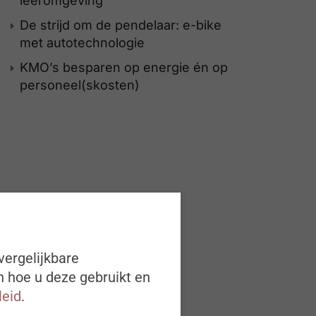
leeromgeving
De strijd om de pendelaar: e-bike
met autotechnologie
KMO’s besparen op energie én op
personeel(skosten)
vergelijkbare
n hoe u deze gebruikt en
leid
.