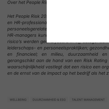
Over het People Risk 2024-rapport
Het People Risk 2024-rapport is tot stand gekom
en HR-professionals uit 26 landen, van oktober
personeelsgerelateerde risico’s bloot waarmee b
HR-managers kunnen samenwerken om (blootstelli
risico’s werden geanalyseerd in vijf categorieën:
leiderschaps- en personeelspraktijken; gezondhe
en financieel; en milieu, duurzaamheid e
gerangschikt aan de hand van een Risk Rating 
waarschijnlijkheid vastlegt dat een risico een o
en de ernst van de impact op het bedrijf als het 
WELLBEING
DUURZAAMHEID & ESG
TALENT MANAGEMENT