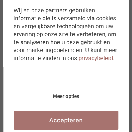
HR BLOG
Wij en onze partners gebruiken
informatie die is verzameld via cookies
en vergelijkbare technologieën om uw
ervaring op onze site te verbeteren, om
te analyseren hoe u deze gebruikt en
Schrijf je in op de
voor marketingdoeleinden. U kunt meer
#ZigZagHR-Nieuwsbrief
informatie vinden in ons
privacybeleid
.
Iedere dinsdagochtend om 8u00 in
jouw mailbox
Ideeën, inspiratie, best & next
practices over (de toekomst van) HR
Meer opties
Waarmee jij aan de slag kan in jouw
organisatie of HR team
Accepteren
Waarom abonneren op ons