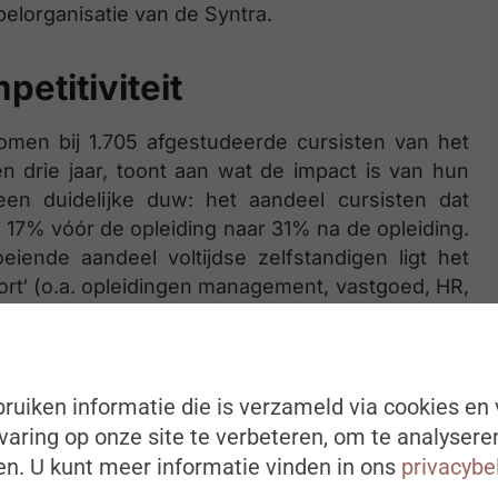
elorganisatie van de Syntra.
etitiviteit
omen bij 1.705 afgestudeerde cursisten van het
 drie jaar, toont aan wat de impact is van hun
een duidelijke duw: het aandeel cursisten dat
an 17% vóór de opleiding naar 31% na de opleiding.
eiende aandeel voltijdse zelfstandigen ligt het
ort‘ (o.a. opleidingen management, vastgoed, HR,
 nummer 1 ‘Beauty, welzijn, zorg en dieren’. Onder
ing hen hielp om te starten of te groeien als
 om een betere ondernemer te worden.
ruiken informatie die is verzameld via cookies en 
aring op onze site te verbeteren, om te analysere
 oud-cursisten stijgt: 7 op 10 werkzoekende
n. U kunt meer informatie vinden in ons
privacybe
 opleiding de weg naar de arbeidsmarkt als
ers zijn de opleidingsclusters ‘ICT & smart