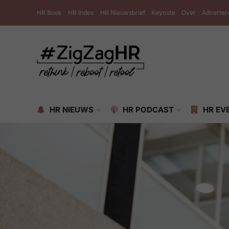
HR Boek
HR Index
HR Nieuwsbrief
Keynote
Over
Adverter
HR NIEUWS
HR PODCAST
HR EV