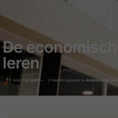
De economische
leren
door
ZigZagHR
2 maanden geleden
in
Arbeidsmarkt
,
Ler