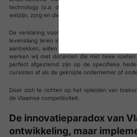
technology (o.a. data/AI, robotica, multimedia
welzijn, zorg en dieren’.
De verklaring voor die sterke cijfers is meervo
levenslang leren in functie van ondernemersch
aantrekken, willen dus ook echt meteen aan de 
werken wij met docenten die met twee voeten 
perfect afgestemd zijn op de specifieke hed
cursisten af als de geknipte ondernemer of o
Door zich te richten op het opleiden van toeko
de Vlaamse competitiviteit.
De innovatieparadox van Vl
ontwikkeling, maar impleme