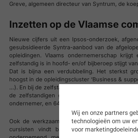
Greve, algemeen directeur van Syntrum, de koep
Inzetten op de Vlaamse comp
Nieuwe cijfers uit een Ipsos-onderzoek, afgen
gesubsidieerde Syntra-aanbod van de afgelopen
opleidingen. Vlaams ondernemerschap krijgt 
zelfstandig is in hoofd- en/of bijberoep stijgt v
Dat is bijna een verdubbeling. Het sterkst gro
hoogst in de opleidingscluster ‘Business & supp
…). En bij de zelfstandigen in bijberoep staat op
de zelfstandigen geeft 71% aan dat de opleid
ondernemer, en 64% dat de opleiding hen hielp
Wij en onze partners geb
technologieën om uw erv
Ook de werkzaamheidsgraad van werkzoekende
voor marketingdoeleinde
cursisten vindt binnen de drie jaar na de
ondernemend medewerker. De sterkste stijg