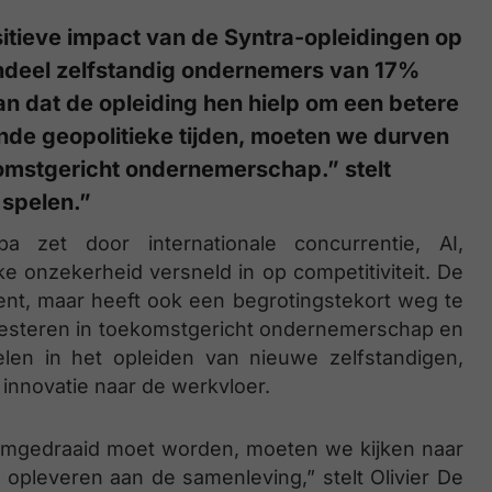
sitieve impact van de Syntra-opleidingen op
ndeel zelfstandig ondernemers van 17%
an dat de opleiding hen hielp om een betere
ende geopolitieke tijden, moeten we durven
omstgericht ondernemerschap.” stelt
 spelen.”
a zet door internationale concurrentie, AI,
eke onzekerheid versneld in op competitiviteit. De
nt, maar heeft ook een begrotingstekort weg te
vesteren in toekomstgericht ondernemerschap en
pelen in het opleiden van nieuwe zelfstandigen,
innovatie naar de werkvloer.
r omgedraaid moet worden, moeten we kijken naar
 opleveren aan de samenleving,” stelt Olivier De