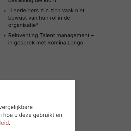
beslissing die loont
“Leerleiders zijn zich vaak niet
bewust van hun rol in de
organisatie”
Reinventing Talent management –
in gesprek met Romina Longo
vergelijkbare
n hoe u deze gebruikt en
leid
.