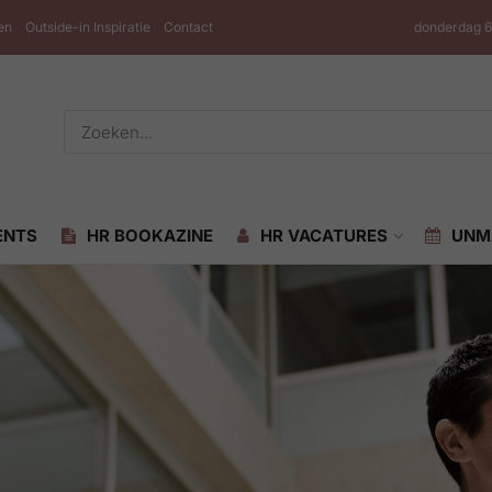
en
Outside-in Inspiratie
Contact
donderdag 6
ENTS
HR BOOKAZINE
HR VACATURES
UNM