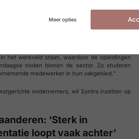
,…) en opnieuw ‘Business & support‘ en ‘Beauty,
Acc
Meer opties
udig, volgens Olivier De Greve. “Wij zetten in op
ap, omscholen en bijscholen. De mensen die wij
slag met hun nieuwe skills en kennis. Bovendien
in het werkveld staan, waardoor de opleidingen
endaagse noden binnen de sector. Zo studeren
ndernemende medewerker in hun vakgebied.”
mstgerichte ondernemers, wil Syntra inzetten op
aanderen: ‘Sterk in
ntatie loopt vaak achter’