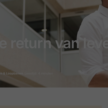
 return van lev
en & Loopbanen
Leestijd: 4 minuten