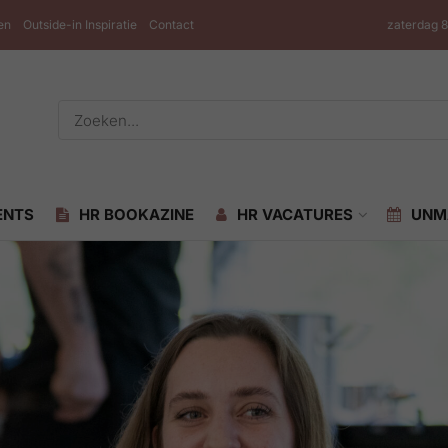
en
Outside-in Inspiratie
Contact
zaterdag 
ENTS
HR BOOKAZINE
HR VACATURES
UNM