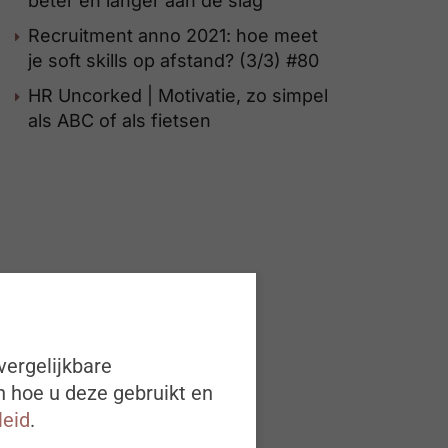
beter en langer aan de slag
Recruitment anno 2021: hoe meet
je soft skills op afstand? (3/3) #80
HR Uncorked | Motivatie, zo simpel
als ABC of als fietsen
vergelijkbare
n hoe u deze gebruikt en
leid
.