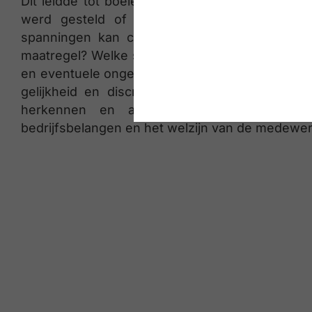
Dit leidde tot boeiende discussies over onderw
werd gesteld of volledige transparantie altij
spanningen kan creëren binnen teams. Hoe
maatregel? Welke stappen kunnen bedrijven nu 
en eventuele ongelijkheden aan te pakken? Dit
gelijkheid en discriminatie op de werkvloer
herkennen en aan te pakken, werd bena
bedrijfsbelangen en het welzijn van de medewe