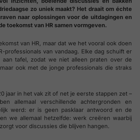
vol inzichten, boeiende discussies en bakken
driedaagse zo uniek maakt? Het draait om échte
aven naar oplossingen voor de uitdagingen en
n: de toekomst van HR samen vormgeven.
ekomst van HR, maar dat we het vooral ook doen
professionals van vandaag. Elke dag schuift er
aan tafel, zodat we niet alleen praten over de
aar ook met de jonge professionals die straks
 jaar in het vak zit of net je eerste stappen zet –
bben allemaal verschillende achtergronden en
elijk werd: er is geen pasklaar antwoord en de
illen we allemaal hetzelfde: werk creëren waarbij
zorgt voor discussies die blijven hangen.