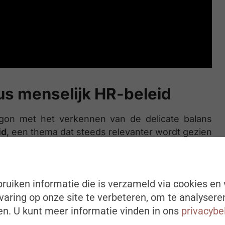
sus menselijk HR-beleid
on met het verkennen van de delicate balans
id
, een thema dat steeds relevanter wordt gezien
it Europa op ons afkomen, zoals de EU-
ng waar elke HR-professional mee te maken heeft:
jnen blijft zonder de menselijkheid uit het oog te
ruiken informatie die is verzameld via cookies en 
nderingen, waarbij we niet enkel de wat naleven,
aring op onze site te verbeteren, om te analysere
jven zien?
n. U kunt meer informatie vinden in ons
privacybe