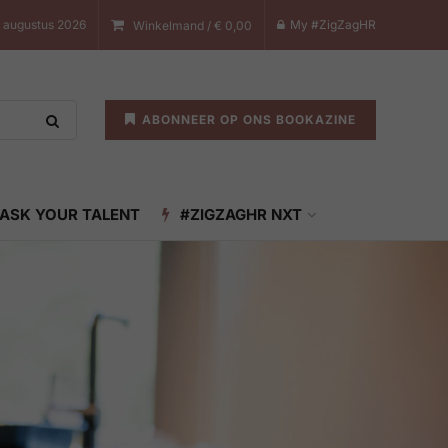
8 augustus 2026
My #ZigZagHR
Winkelmand /
€
0,00
ABONNEER OP ONS BOOKAZINE
ASK YOUR TALENT
#ZIGZAGHR NXT