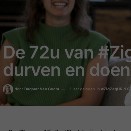
De 72u van #Zi
durven en doe
door
Dagmar Van Gucht
2 jaar geleden
in
#ZigZagHR NX