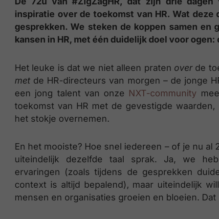
De 72u van #ZigZagHR, dat zijn drie dagen 
inspiratie over de toekomst van HR. Wat deze 
gesprekken. We steken de koppen samen en gr
kansen in HR, met één duidelijk doel voor oge
Het leuke is dat we niet alleen praten
over
de to
met
de HR-directeurs van morgen – de jonge HR-
een jong talent van onze
NXT-community
mee 
toekomst van HR met de gevestigde waarden, m
het stokje overnemen.
En het mooiste? Hoe snel iedereen – of je nu al 20
uiteindelijk dezelfde taal sprak. Ja, we he
ervaringen (zoals tijdens de gesprekken duid
context is altijd bepalend), maar uiteindelijk w
mensen en organisaties groeien en bloeien. Dat 