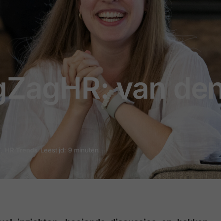
gZagHR: van de
n
T
,
HR Trends
Leestijd: 9 minuten