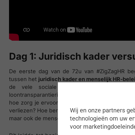
Dag 1: Juridisch kader ver
De eerste dag van de 72u van #ZigZagHR beg
tussen het
juridisch kader en menselijk HR-bele
de vele sociale maatregelen die vanu
loontransparantierichtlijn. Het is een uitdagi
hoe zorg je ervoor dat je binnen de juridische li
Wij en onze partners geb
verliezen? Hoe bereiden we ons voor op de vera
technologieën om uw erv
maar ook de menselijke kant van het verhaal bli
voor marketingdoeleinde