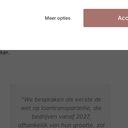
erpen zoals loontransparantie, waarbij de vraag
d leidt tot eerlijkheid, of dat het net nieuwe
 moeten we ons voorbereiden op deze nieuwe
Acc
Meer opties
al nemen om hun loonstructuren door te lichten
 thema bracht ook een breder debat op gang over
. De noodzaak om
meervoudige discriminatie
te
drukt, evenals het spanningsveld tussen
rker.
“We bespraken als eerste de
wet op loontransparantie, die
bedrijven vanaf 2027,
afhankelijk van hun grootte, zal