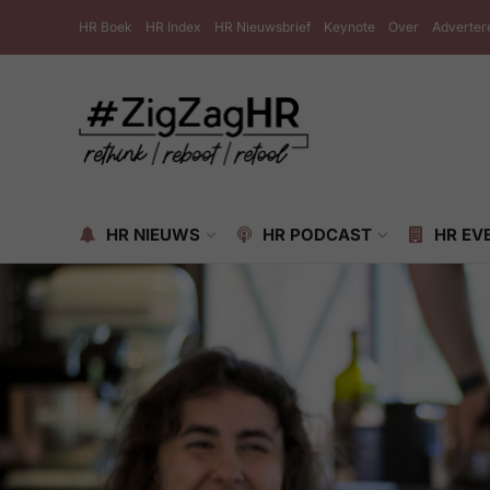
HR Boek
HR Index
HR Nieuwsbrief
Keynote
Over
Adverter
HR NIEUWS
HR PODCAST
HR EV