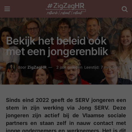
Bekijk het beleid ook
met een jongerenblik
door
ZigZagHR
2 jaar geleden
Leestijd: 7 minuten
Sinds eind 2022 geeft de SERV jongeren een
stem in zijn werking via Jong SERV. Deze
jongeren zijn actief bij de Vlaamse sociale
partners en staan zelf in nauw contact met
jonge ondernemers en werknemers. Het is dit