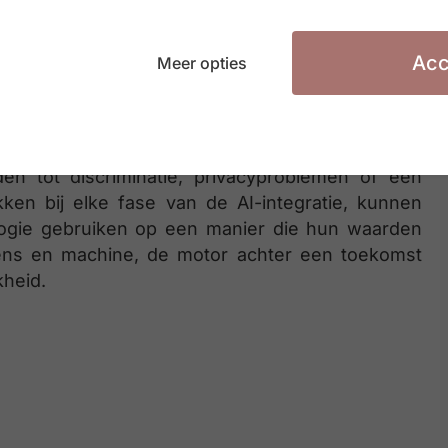
ardeerd in de transformatie. AI mag dan wel slim
lligentie.
Acc
Meer opties
sgerichte toekomst
rategische voorwaarde voor succes. Slecht
en tot discriminatie, privacyproblemen of een
en bij elke fase van de AI-integratie, kunnen
ologie gebruiken op een manier die hun waarden
ens en machine, de motor achter een toekomst
kheid.