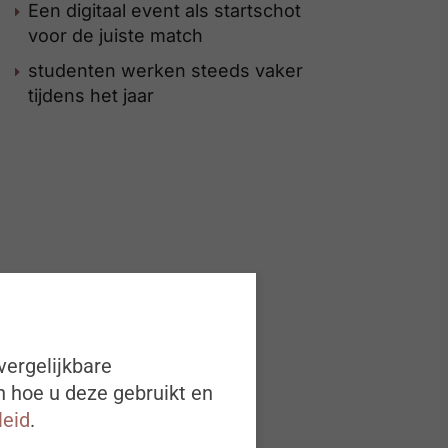
Een digitaal event als startschot
voor de juiste match
studenten werken steeds vaker
tijdens het jaar
vergelijkbare
n hoe u deze gebruikt en
leid
.