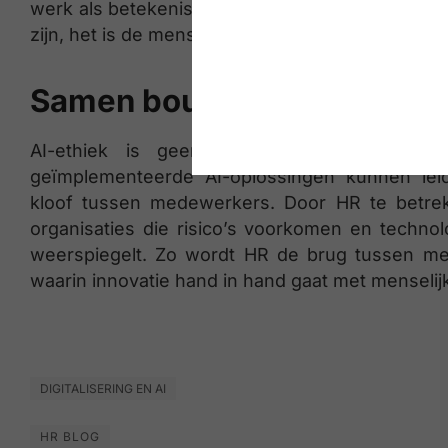
werk als betekenisvoller en voelen ze zich gewa
zijn, het is de mens die richting geeft aan die inte
Samen bouwen aan een men
AI-ethiek is geen bijzaak; het is een st
geïmplementeerde AI-oplossingen kunnen leid
kloof tussen medewerkers. Door HR te betrekk
organisaties die risico’s voorkomen en techn
weerspiegelt. Zo wordt HR de brug tussen m
waarin innovatie hand in hand gaat met menselij
DIGITALISERING EN AI
HR BLOG