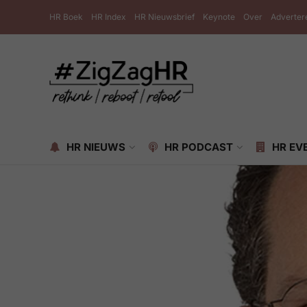
HR Boek
HR Index
HR Nieuwsbrief
Keynote
Over
Adverter
HR NIEUWS
HR PODCAST
HR EV