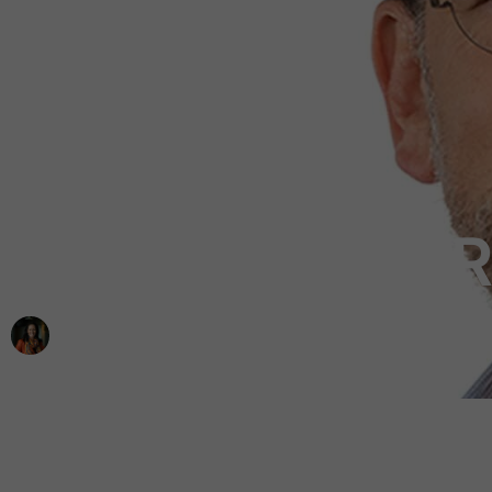
AI verandert HR
door
ZigZagHR
9 maanden geleden
in
Digitalisering en AI