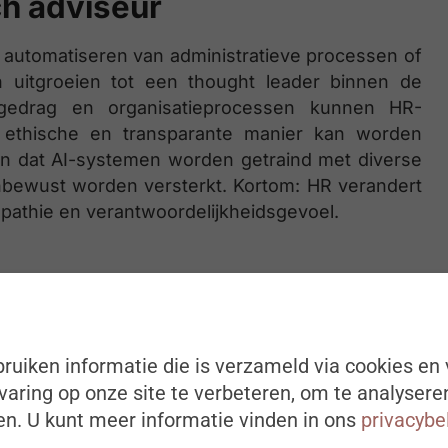
ch adviseur
t automatiseren van administratieve processen of
 uitgroeien tot een thought leader binnen de
 gedrag en organisatieprocessen kunnen HR-
 ethische en transparante manier kan worden
en dat AI-systemen worden getraind met diverse
nbewust worden versterkt. Kortom: HR verandert
empathie en verantwoordelijkheidsgevoel.
tand creëren. Wanneer medewerkers het gevoel
eemt zonder hun betrokkenheid, verdwijnt de
ruiken informatie die is verzameld via cookies en 
 voor HR. Door medewerkers te betrekken bij de
aring op onze site te verbeteren, om te analysere
 niet alleen draagvlak, maar ook een gevoel van
n. U kunt meer informatie vinden in ons
privacybe
é en wáárom AI wordt ingezet, ervaren ze hun