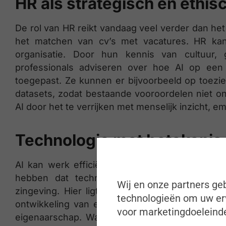
HR als strategisch en ethis
De rol van HR reikt vandaag veel verder dan he
het matchen van cv’s met vacatures. HR kan
organisatie. Door hun kennis van cultuur,
professionals adviseren over hoe AI op een
toegepast. Ze kunnen er bijvoorbeeld op toezi
datasets, zodat bestaande vooroordelen niet o
AI door het te verrijken met menselijk inzicht, 
Technologie met betekenis
AI kan werk efficiënter maken, maar ook afs
hebben dat technologie beslissingen overn
Wij en onze partners geb
zingeving. Hier ligt opnieuw een cruciale rol
technologieën om uw erv
ontwikkeling van een AI-strategie, creëert HR
voor marketingdoeleinde
eigenaarschap. Wanneer mensen begrijpen hó