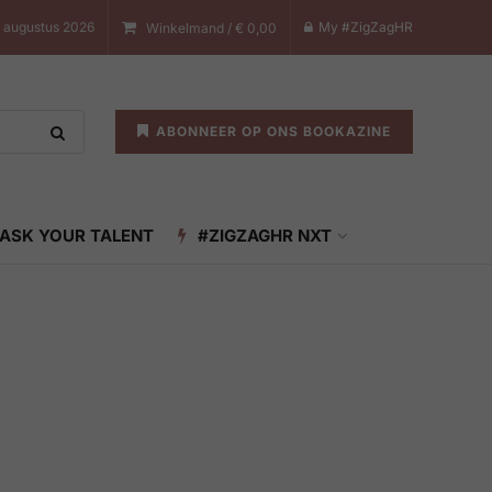
 augustus 2026
My #ZigZagHR
Winkelmand /
€
0,00
ABONNEER OP ONS BOOKAZINE
ASK YOUR TALENT
#ZIGZAGHR NXT