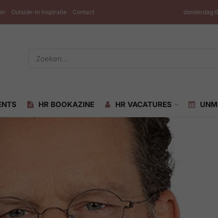
en
Outside-in Inspiratie
Contact
donderdag 6
ENTS
HR BOOKAZINE
HR VACATURES
UNM