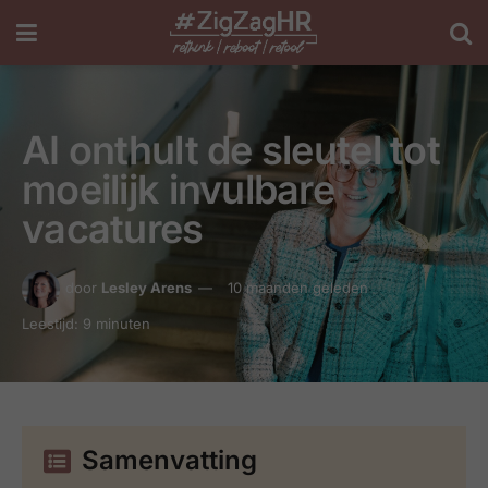
AI onthult de sleutel tot
moeilijk invulbare
vacatures
door
Lesley Arens
10 maanden geleden
Leestijd: 9 minuten
Samenvatting