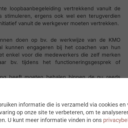
hte loopbaanbegeleiding vertrekkend vanuit de
 stimuleren, ergens ook wel een terugverdien
nitiatief vanuit de werkgever moeten vertrekken.
nnen doen op bv. de werkwijze van de KMO
onal kunnen engageren bij het coachen van hun
et enkel voor die medewerkers die zelf merken
r bv. tijdens het functioneringsgesprek of
fering heeft moeten behalen binnen de nu reeds
 de KMO portefeuille (aan te passen aan deze
ebruiken van het bedrijf leert kennen, contact
 en coachend optreedt, als extern klankbord
ruiken informatie die is verzameld via cookies en 
 medewerkers als het bedrijf.
aring op onze site te verbeteren, om te analysere
n. U kunt meer informatie vinden in ons
privacybe
 afdelingen toekomt?