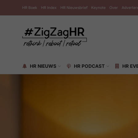
HR Boek
HR Index
HR Nieuwsbrief
Keynote
Over
Adverter
HR NIEUWS
HR PODCAST
HR EV