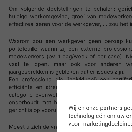
Om volgende doelstellingen te behalen: geric
huidige werkomgeving, groei van medewerkers
effect realiseren voor de werkgever, … zou het i
Waarom zou een werkgever geen beroep ku
portefeuille waarin zij een externe professi
medewerkers (bv. 1 dag/week of per case). Ni
vast te lopen, maar ook voor anderen waa
jaargesprekken is gebleken dat er issues zijn.
Een professional die (individueel) een certi
efficiënte en strenge auditvoorwaarden van
categorie evenwel). Een professional die de g
onderhoudt met het management, bemiddelend
Wij en onze partners geb
gericht is op vooruitgang en groei voor zowel de
technologieën om uw erv
voor marketingdoeleinde
Moest u zich de vraag stellen of dit niet aan HR