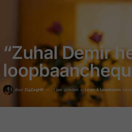
“Zuhal Demir hee
loopbaancheque
door
ZigZagHR
1 jaar geleden
in
Leren & Loopbanen
Leest