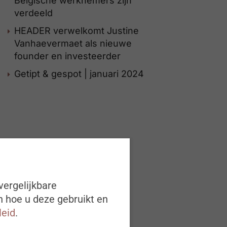
Belgische werknemers zijn
verdeeld
HEADER verwelkomt Justine
Vanhaevermaet als nieuwe
founder en investeerder
Getipt & gespot | januari 2024
vergelijkbare
n hoe u deze gebruikt en
leid
.