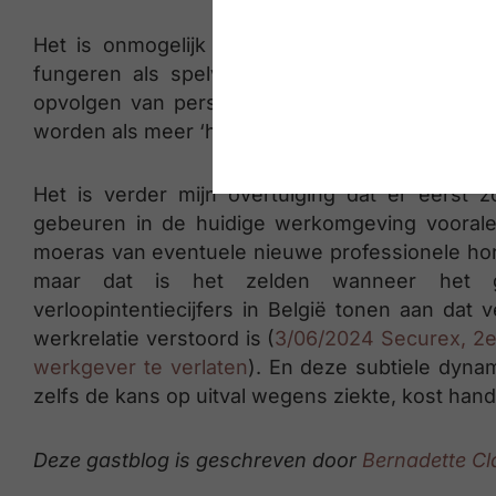
Het is onmogelijk voor de HR afdelingen om 
fungeren als spelverdeler en aanvuurder va
opvolgen van personeelsdossiers, … van medew
worden als meer ‘horend bij het management’.
Het is verder mijn overtuiging dat er eerst
gebeuren in de huidige werkomgeving voora
moeras van eventuele nieuwe professionele ho
maar dat is het zelden wanneer het g
verloopintentiecijfers in België tonen aan dat
werkrelatie verstoord is (
3/06/2024 Securex, 2e
werkgever te verlaten
). En deze subtiele dyna
zelfs de kans op uitval wegens ziekte, kost hand
Deze gastblog is geschreven door
Bernadette Cl