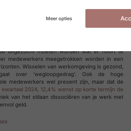
deze specifieke rol op te nemen aangezien zij
Acc
Meer opties
n het management in het aanwerven, opleiden,
erkers. Zij zullen intern steeds gepercipieerd
 zou uitgezocht moeten worden wat er hoort te
leer medewerkers meegetrokken worden in een
rizonten. Wisselen van werkomgeving is gezond,
aat over ‘wegloopgedrag’. Ook de hoge
 vele medewerkers wel present zijn, maar dat de
 kwartaal 2024, 12,4% wenst op korte termijn de
miek van het stilaan dissociëren van je werk met
envol geld.
aes