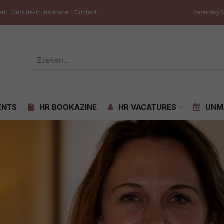
en
Outside-in Inspiratie
Contact
zaterdag 
ENTS
HR BOOKAZINE
HR VACATURES
UNM