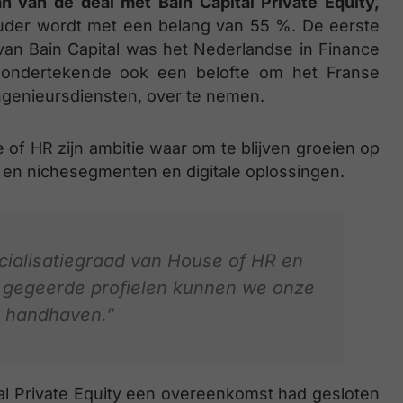
an van de deal met Bain Capital Private Equity,
uder wordt met een belang van 55 %. De eerste
an Bain Capital was het Nederlandse in Finance
R ondertekende ook een belofte om het Franse
ingenieursdiensten, over te nemen.
of HR zijn ambitie waar om te blijven groeien op
 en nichesegmenten en digitale oplossingen.
ialisatiegraad van House of HR en
n gegeerde profielen kunnen we onze
e handhaven.”
al Private Equity een overeenkomst had gesloten