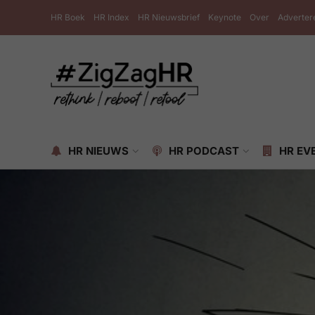
HR Boek
HR Index
HR Nieuwsbrief
Keynote
Over
Adverter
HR NIEUWS
HR PODCAST
HR EV