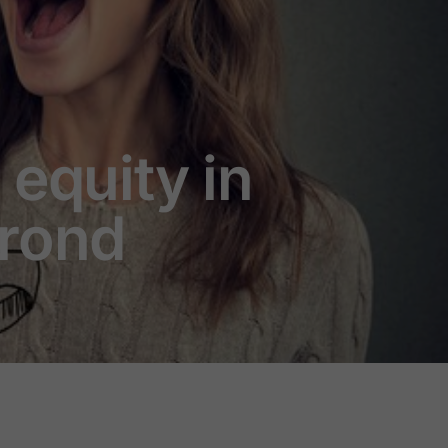
equity in
erond