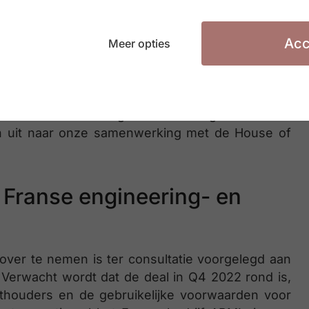
s hierdoor voor ons eigenlijk de perfecte partner
Acc
Meer opties
Stephan Persoon: “Door deel uit te maken van
et nog grotere en complexere klanten te werken
form van House of HR willen we onze klanten een
n van hun doelstellingen en in het algemeen onze
jken uit naar onze samenwerking met de House of
 Franse engineering- en
ver te nemen is ter consultatie voorgelegd aan
erwacht wordt dat de deal in Q4 2022 rond is,
hthouders en de gebruikelijke voorwaarden voor