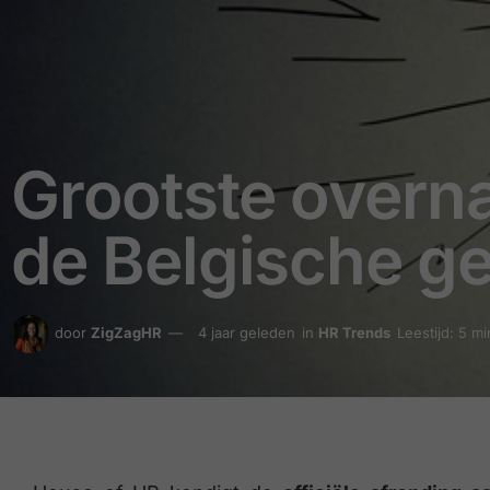
Grootste overna
de Belgische g
door
ZigZagHR
4 jaar geleden
in
HR Trends
Leestijd: 5 m