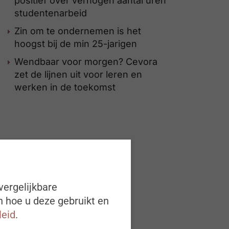
positief over verhogen aantal uren
studentenarbeid
Zin om te ondernemen is het
hoogst bij de min 25-jarigen
Wendbaar voor morgen? Cevora
zet de lijnen uit voor leren en
werken in de toekomst
vergelijkbare
n hoe u deze gebruikt en
leid
.