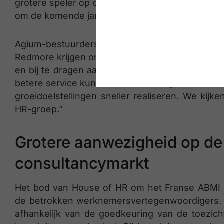
grotere speler op de Nederlandse markt. Agium i
om de komende jaren verder te groeien.”
Agium-bestuurders Robbert van Adrichem en 
Redmore krijgen onze consultants de kans om m
en bij te dragen aan hun ambities. Op het plat
betere service kunnen aanbieden bij het behale
groeidoelstellingen sneller realiseren. We ki
HR-groep.”
Grotere aanwezigheid op de
consultancymarkt
Het bod van House of HR om het Franse ABMI o
de betrokken werknemersvertegenwoordigers. V
afhankelijk van de goedkeuring van de toezic