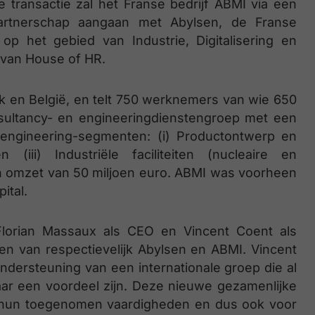
ze transactie zal het Franse bedrijf ABMI via een
partnerschap aangaan met Abylsen, de Franse
op het gebied van Industrie, Digitalisering en
 van House of HR.
ijk en België, en telt 750 werknemers van wie 650
onsultancy- en engineeringdienstengroep met een
 3 engineering-segmenten: (i) Productontwerp en
en (iii) Industriële faciliteiten (nucleaire en
en omzet van 50 miljoen euro. ABMI was voorheen
ital.
lorian Massaux als CEO en Vincent Coent als
n van respectievelijk Abylsen en ABMI. Vincent
dersteuning van een internationale groep die al
aar een voordeel zijn. Deze nieuwe gezamenlijke
 hun toegenomen vaardigheden en dus ook voor