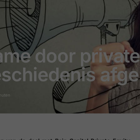
me door private 
eschiedenis afg
inuten