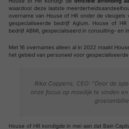
House of HR kondigt de
officiële afronding a
waardoor deze laatste meerderheidsaandeelho
overname van House of HR onder de vleugels v
gespecialiseerde bedrijf Agium. House of H
bedrijf ABMI, gespecialiseerd in consulting- en 
Met 16 overnames alleen al in 2022 maakt House 
het gebied van personeel voor gespecialiseerde
Rika Coppens, CEO: “Door de spec
onze focus op moeilijk te vinden e
groeiambiti
House of HR kondigde in mei aan dat Bain Capit