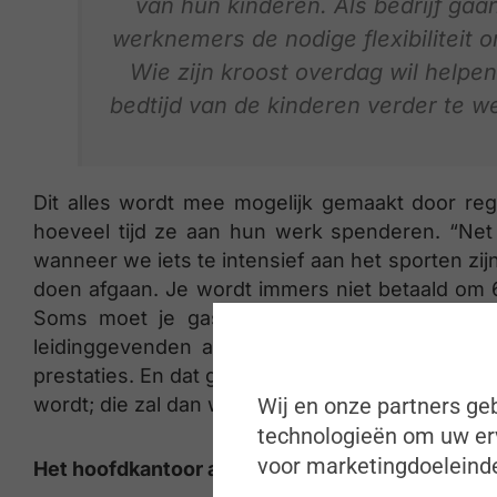
van hun kinderen. Als bedrijf ga
werknemers de nodige flexibiliteit om
Wie zijn kroost overdag wil helpe
bedtijd van de kinderen verder te w
Dit alles wordt mee mogelijk gemaakt door reg
hoeveel tijd ze aan hun werk spenderen. “Net
wanneer we iets te intensief aan het sporten zij
doen afgaan. Je wordt immers niet betaald om 6
Soms moet je gas terugnemen of er loert e
leidinggevenden als goede coaches een rol te
prestaties. En dat geldt evenzeer voor wie maar
wordt; die zal dan weer een tandje moeten bijste
Wij en onze partners geb
technologieën om uw erv
voor marketingdoeleinde
Het hoofdkantoor als ontmoetingsplek