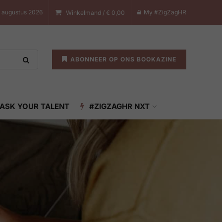
7 augustus 2026
My #ZigZagHR
Winkelmand /
€
0,00
ABONNEER OP ONS BOOKAZINE
ASK YOUR TALENT
#ZIGZAGHR NXT