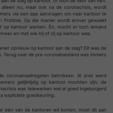
an de slag op kantoor, of toch de helft van hen.
t alleen nu, maar ook na de coronacrisis, wordt
emers via een app aanvragen om naar kantoor te
n Protime. Op die manier wordt erover gewaakt
t op kantoor werken. Én, mocht er toch iemand
eer en met wie hij of zij op kantoor was.
ier opnieuw op kantoor aan de slag? Dit was de
lden. Terug naar de pre-coronatoestand was immers
 de coronamaatregelen betrokken. Al snel werd
mers gelijktijdig op kantoor mochten zijn, de
acrisis was telewerken wel al goed ingeburgerd
na expliciete goedkeuring.
ar één van de kantoren wil komen, moet dit aan