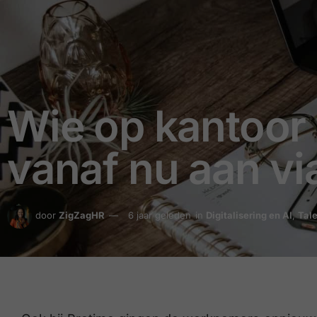
Wie op kantoor 
vanaf nu aan vi
door
ZigZagHR
6 jaar geleden
in
Digitalisering en AI
,
Tal