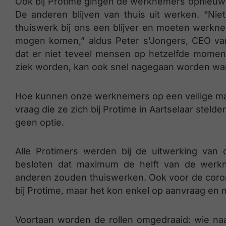
Ook bij Protime gingen de werknemers opnieuw a
De anderen blijven van thuis uit werken. “Nie
thuiswerk bij ons een blijver en moeten werkn
mogen komen,” aldus Peter s’Jongers, CEO va
dat er niet teveel mensen op hetzelfde momen
ziek worden, kan ook snel nagegaan worden wann
Hoe kunnen onze werknemers op een veilige man
vraag die ze zich bij Protime in Aartselaar ste
geen optie.
Alle Protimers werden bij de uitwerking van
besloten dat maximum de helft van de werkne
anderen zouden thuiswerken. Ook voor de coron
bij Protime, maar het kon enkel op aanvraag en 
Voortaan worden de rollen omgedraaid: wie na