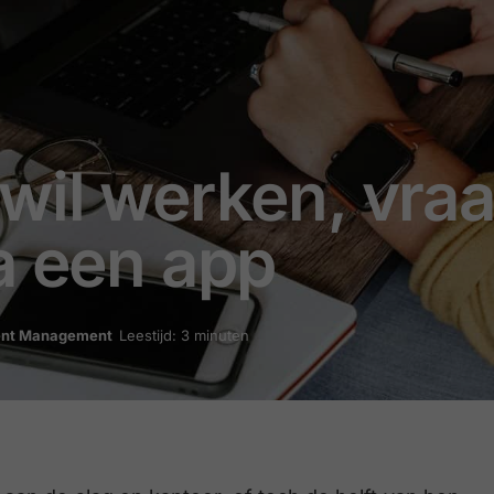
wil werken, vraa
a een app
ent Management
Leestijd: 3 minuten