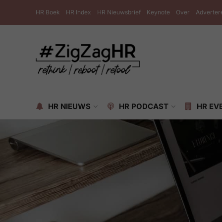
HR Boek
HR Index
HR Nieuwsbrief
Keynote
Over
Adverter
HR NIEUWS
HR PODCAST
HR EV