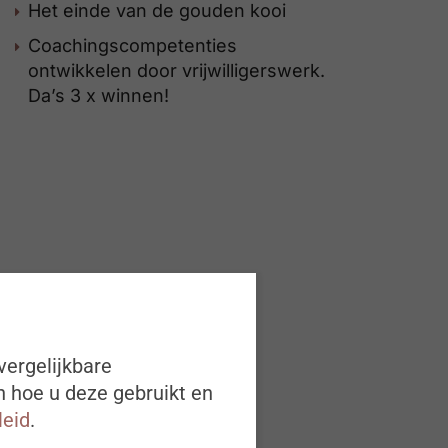
Het einde van de gouden kooi
Coachingscompetenties
ontwikkelen door vrijwilligerswerk.
Da’s 3 x winnen!
vergelijkbare
n hoe u deze gebruikt en
leid
.