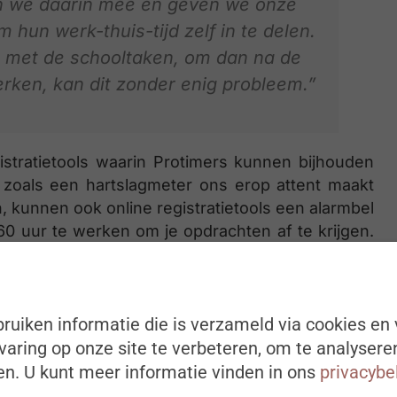
an we daarin mee en geven we onze
 hun werk-thuis-tijd zelf in te delen.
n met de schooltaken, om dan na de
erken, kan dit zonder enig probleem.”
istratietools waarin Protimers kunnen bijhouden
 zoals een hartslagmeter ons erop attent maakt
n, kunnen ook online registratietools een alarmbel
0 uur te werken om je opdrachten af te krijgen.
en burn-out om te hoek. Ook hier hebben de
 spelen in het monitoren van de werktijd en –
 20 uur per week werkt, maar voor 40 uur betaald
ken,” aldus Peter.
ruiken informatie die is verzameld via cookies en 
aring op onze site te verbeteren, om te analysere
n. U kunt meer informatie vinden in ons
privacybe