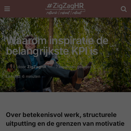
Waarom inspiratie de
belangrijkste KPI is
door
ZigZagHR
7 maanden geleden
Leestijd: 6 minuten
Over betekenisvol werk, structurele
uitputting en de grenzen van motivatie