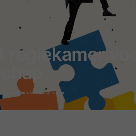
t regiekamer vo
schap
n & Loopbanen
Leestijd: 3 minuten