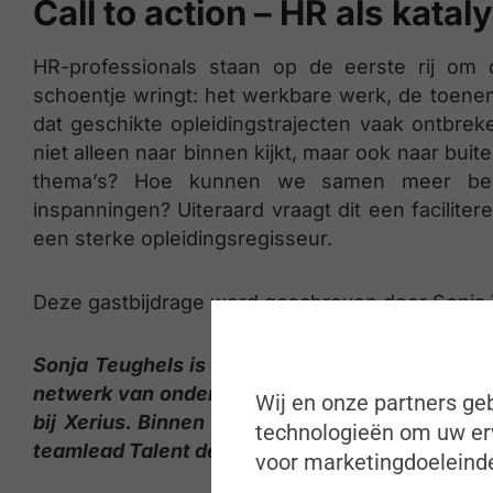
Call to action – HR als katal
HR-professionals staan op de eerste rij om 
schoentje wringt: het werkbare werk, de toenem
dat geschikte opleidingstrajecten vaak ontbreke
niet alleen naar binnen kijkt, maar ook naar buit
thema’s? Hoe kunnen we samen meer bere
inspanningen? Uiteraard vraagt dit een facilite
een sterke opleidingsregisseur.
Deze gastbijdrage werd geschreven door Sonja
Sonja Teughels is een arbeidssociologe en be
netwerk van ondernemingen. Ze was tot voor ko
Wij en onze partners geb
bij Xerius. Binnen Voka heeft ze een expertis
technologieën om uw erv
teamlead Talent de domeinen arbeid, zorg en o
voor marketingdoeleinde