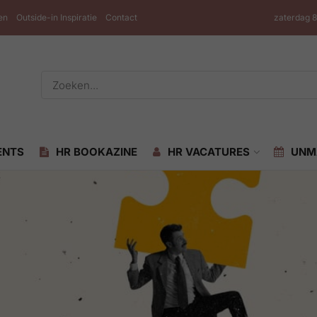
en
Outside-in Inspiratie
Contact
zaterdag 
ENTS
HR BOOKAZINE
HR VACATURES
UNM