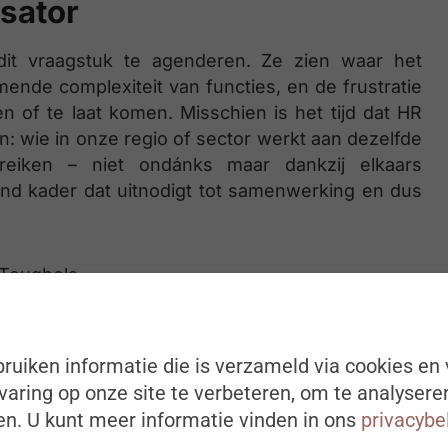
ysator
dit vraagstuk te agenderen. Ze zien waar het
ende complexiteit van functies, en de frustratie
n of te laat komen. Misschien is het tijd dat HR
en: wie in onze regio of sector werkt aan dezelfde
iken – niet ondánks maar dankzij elkaars
rend kader dat uitnodigt tot samenwerking en dus
 Teughels
drijfseconome, verbonden aan Voka, het Vlaams
rt bestuurder bij VDAB is thans nog bestuurder
ruiken informatie die is verzameld via cookies en 
e opgebouwd in arbeidsmarktbeleid en volgt als
aring op onze site te verbeteren, om te analysere
nderwijs mee op.
n. U kunt meer informatie vinden in ons
privacybe