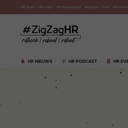
HR Boek
HR Index
HR Nieuwsbrief
Keynote
Over
Adverter
HR NIEUWS
HR PODCAST
HR EV