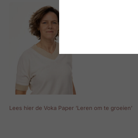
Lees hier de Voka Paper ‘Leren om te groeien’