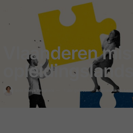
Vlaanderen mis
opleidingsland
door
Sonja Teughels
1 jaar geleden
in
Arbeidsmarkt
,
Lere