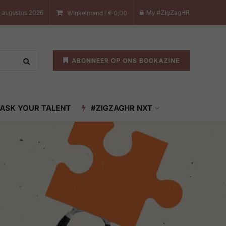
8 augustus 2026
My #ZigZagHR
Winkelmand /
€
0,00
ABONNEER OP ONS BOOKAZINE
ASK YOUR TALENT
#ZIGZAGHR NXT