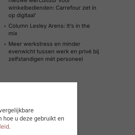
nieuwe leercultuur voor
winkelbedienden: Carrefour zet in
op digitaal’
Column Lesley Arens: It’s in the
mix
Meer werkstress en minder
evenwicht tussen werk en privé bij
zelfstandigen mét personeel
vergelijkbare
n hoe u deze gebruikt en
leid
.