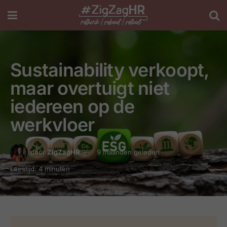
Sustainability verkoopt,
maar overtuigt niet
iedereen op de
werkvloer
door
ZigZagHR
9 maanden geleden
Leestijd: 4 minuten