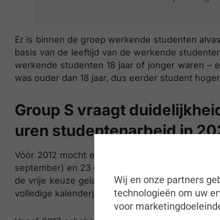
Er is binnen de groep werkende studenten alva
basis van de leeftijd van de werkende studente
werkende studenten 18 jaar of jonger waren – e
was ouder dan 18 jaar, dus eerder student hoger
Group S vraagt duidelijkhei
uren studentenarbeid in 20
Vóór 2012 mocht een student maximaal 23 dagen
september) en 23 dagen tijdens de rest van het 
Wij en onze partners geb
de vrije keuze gelaten aan de student (en de w
technologieën om uw erv
volledige kalenderjaar, met een maximum van 50
voor marketingdoeleinde