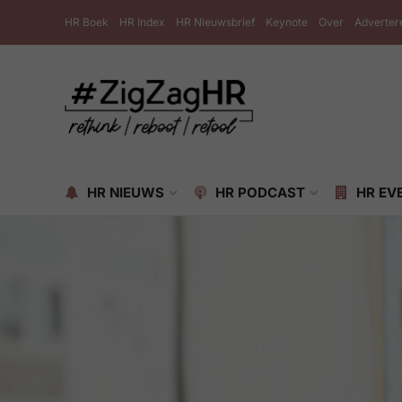
HR Boek
HR Index
HR Nieuwsbrief
Keynote
Over
Adverter
HR NIEUWS
HR PODCAST
HR EV