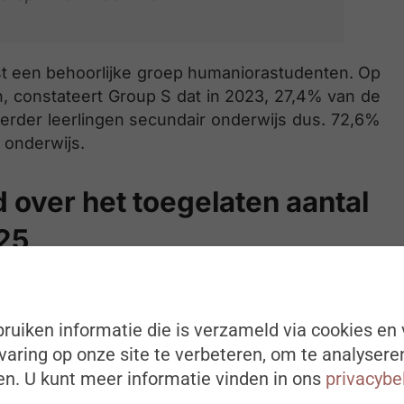
st een behoorlijke groep humaniorastudenten. Op
n, constateert Group S dat in 2023, 27,4% van de
erder leerlingen secundair onderwijs dus. 72,6%
 onderwijs.
d over het toegelaten aantal
25
 werken tijdens het 3e kwartaal (juli-augustus-
jaar (1ste, 2de en 4de kwartaal). Vanaf 2012 werd
ruiken informatie die is verzameld via cookies en 
erkgever) om de dagen vrij te spreiden over het
aring op onze site te verbeteren, om te analysere
 dagen per jaar.
n. U kunt meer informatie vinden in ons
privacybe