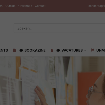
en
Outside-in Inspiratie
Contact
donderdag 6
ENTS
HR BOOKAZINE
HR VACATURES
UNM