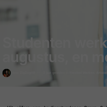
Studenten werken
augustus, en m
door
ZigZagHR
2 jaar geleden
in
Flexibel Werken
,
Arbeid