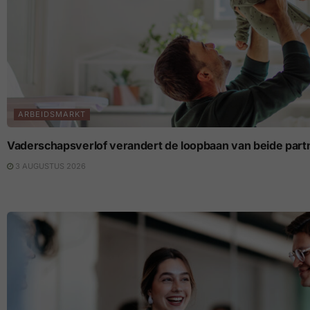
ARBEIDSMARKT
Vaderschapsverlof verandert de loopbaan van beide part
3 AUGUSTUS 2026