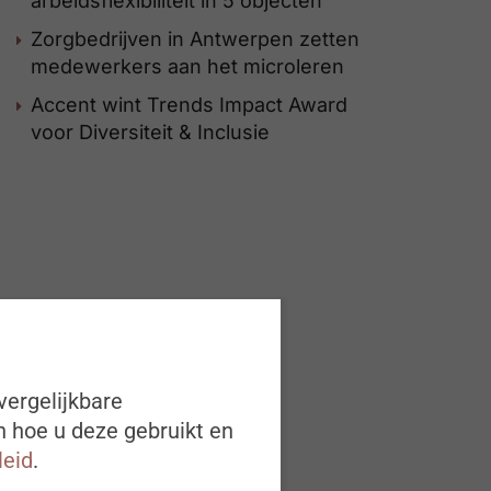
arbeidsflexibiliteit in 5 objecten
Zorgbedrijven in Antwerpen zetten
medewerkers aan het microleren
Accent wint Trends Impact Award
voor Diversiteit & Inclusie
vergelijkbare
n hoe u deze gebruikt en
leid
.