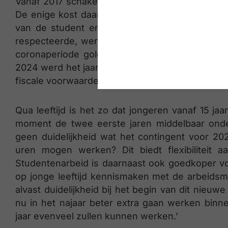
Vanaf 2017 schakelde men over van een conting
De enige kost daarbij was een solidariteitsbijd
van de student en 5,42% ten laste van de we
respecteerde, werd er bovendien geen bedrijf
coronaperiode golden er speciale maatregelen
2024 werd het jaarlijks plafond verhoogd tot 60
fiscale voorwaarden.
Qua leeftijd is het zo dat jongeren vanaf 15 j
moment de twee eerste jaren middelbaar onde
geen duidelijkheid wat het contingent voor 20
uren mogen werken? Dit biedt flexibiliteit 
Studentenarbeid is daarnaast ook goedkoper voo
op jonge leeftijd kennismaken met de arbeidsm
alvast duidelijkheid bij het begin van dit nieu
nu in het najaar beter extra gaan werken binn
jaar evenveel zullen kunnen werken.’