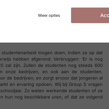
ent in dagen naar een contingent van 475 uren.
rage van 8,13% (2,71% sociale zekerheid ten laste
rkgever). Indien men het contingent van 475u
Acc
Meer opties
svoorheffing geheven op studentenarbeid. In de
 voor studentenarbeid in de zorg. Voor 2023 en
0 uren, met behoud van de gunstige financiële en
aar studentenarbeid mogen doen, indien ze op dat
rwijs hebben afgerond. Verbruggen: ‘Er is nog
25 zal zijn. Zullen de studenten nog steeds 600
aan onze bedrijven, en ook aan de studenten.
r de bedrijven, en zorgt ervoor dat jongeren al
arkt en ervaring opdoen. Wij bij Group S vragen
we schooljaar. Zo weten werkende studenten of ze
en hun nog beschikbare uren, of dat ze volgend