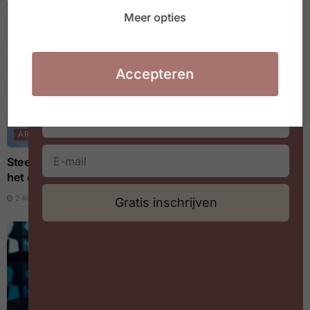
Waarmee jij aan de slag kan in jouw
Meer opties
organisatie of HR team
Accepteren
ARBEIDSMARKT
Steeds meer arbeidsovereenkomsten eindigen binnen
het eerste jaar
2 AUGUSTUS 2026
Gratis inschrijven