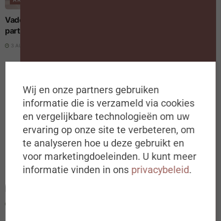
ARBEIDSMARKT
Vaderschapsverlof verandert de loopbaan van beide
partners
3 AUGUSTUS 2026
Wij en onze partners gebruiken
informatie die is verzameld via cookies
en vergelijkbare technologieën om uw
ervaring op onze site te verbeteren, om
Schrijf je in op de
te analyseren hoe u deze gebruikt en
#ZigZagHR-Nieuwsbrief
voor marketingdoeleinden. U kunt meer
DIGITALISERING EN AI
informatie vinden in ons
privacybeleid
.
Iedere dinsdagochtend om 8u00 in
Europese AI Act: nieuwe transparantieregels voor AI op
het werk gelden vanaf 3 augustus 2026
jouw mailbox
Ideeën, inspiratie, best & next
3 AUGUSTUS 2026
practices over (de toekomst van) HR