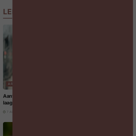
LEES MEER
ARBEIDSMARKT
Aantal jongeren dat aan nieuwe vaste job begint op
laagste peil in vijf jaar tijd
7 AUGUSTUS 2026