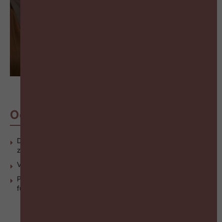
Ook interessant
Delhaize en Colruyt bundelen krachten voor
ziekenhuispersoneel
Van Blue Monday naar Joie de vivre
People First: Van welvaart naar welzijn – 8 sleutels voor een
futureproof arbeidsmarkt