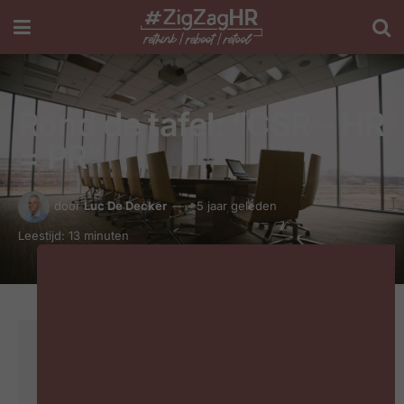
Rond de tafel: “CSR – HR
= PR”
door
Luc De Decker
5 jaar geleden
Leestijd: 13 minuten
Dit is een Plus-artikel
Ben je al abonnee van het #ZigZagHR Bookazine? Log