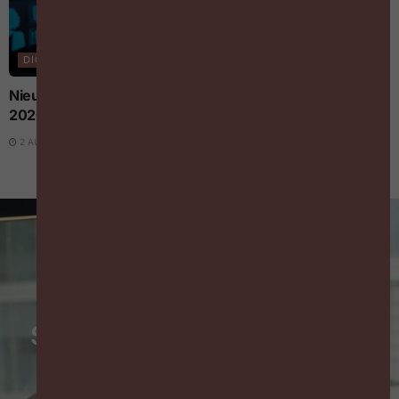
DIGITALISERING EN AI
Nieuwe AI-regels voor werkgevers vanaf 2 augustus
2026: wat moet je weten?
2 AUGUSTUS 2026
Schrijf je in op de wekelijkse
HR-nieuwsbrief