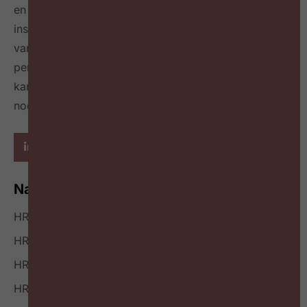
en leidinggevenden op maandelijkse events,
inspireert over de toekomst van HR door het delen
van best & next practices online
én in een tijdschrift
per kwartaal
en geeft richting hoe HR zichzelf heruit
kan vinden en welke mindset en skillset daarvoor
nodig zijn.
Navigatie
HR Nieuws
HR Podcast
HR Events
HR Bookazine