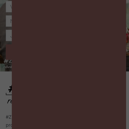
Inschrijven
#ZigZagHR, dé HR-community
voor progressieve HR
professionals in België, connecteert HR professionals