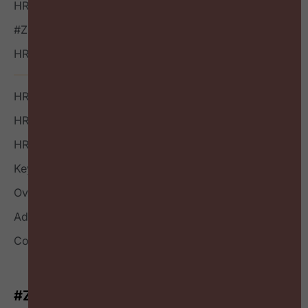
HR Vacatures
#ZigZagHR NXT
HR Outside-in Inspiratie
HR Boek
HR Index
HR Nieuwsbrief
Keynote
Over
Adverteren
Contact
#ZigZagHR-Nieuwsbrief