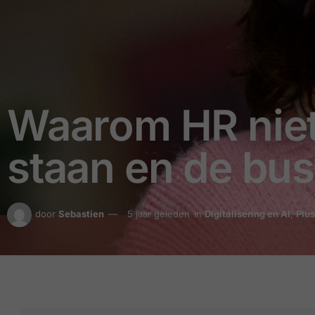
Waarom HR niet
staan en de bus
door
Sebastien
5 jaar geleden
in
Digitalisering en AI
,
Plus