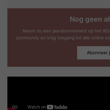
Nog geen a
Neem nu een jaarabonnement op het #Zi
community en krijg toegang tot alle online 
Abonneer 