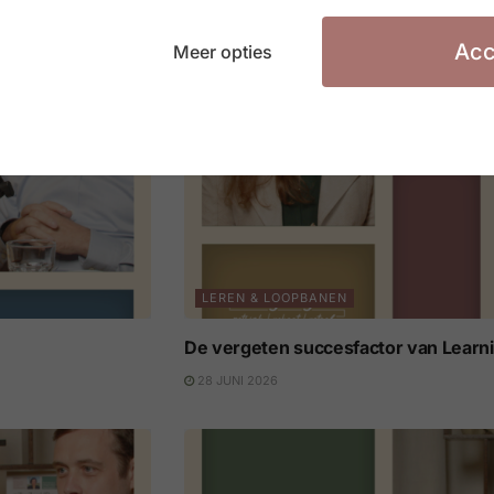
Acc
Meer opties
LEREN & LOOPBANEN
De vergeten succesfactor van Learn
28 JUNI 2026