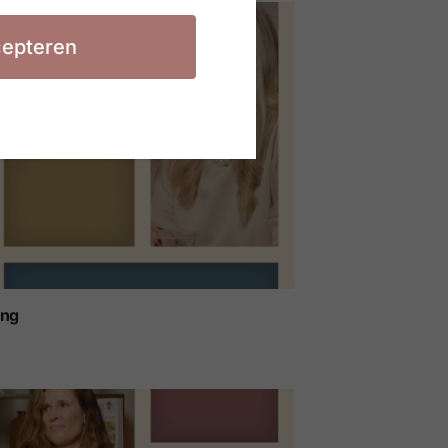
epteren
ing