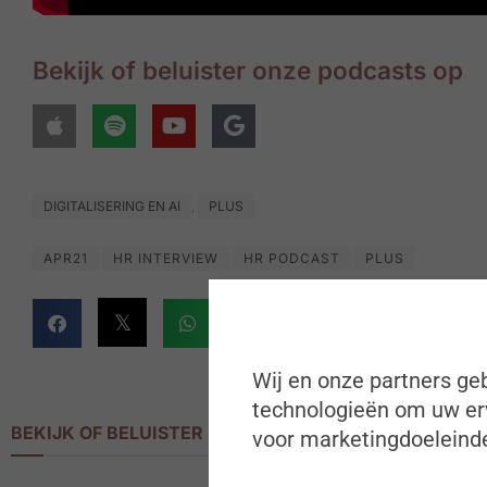
Bekijk of beluister onze podcasts op
DIGITALISERING EN AI
PLUS
,
APR21
HR INTERVIEW
HR PODCAST
PLUS
Wij en onze partners geb
technologieën om uw erv
BEKIJK OF BELUISTER MEER
voor marketingdoeleinde