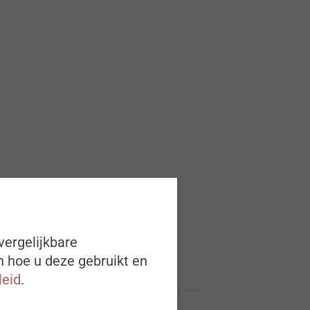
vergelijkbare
n hoe u deze gebruikt en
leid
.