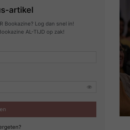
us-artikel
R Bookazine? Log dan snel in!
 Bookazine AL-TIJD op zak!
en
ergeten?