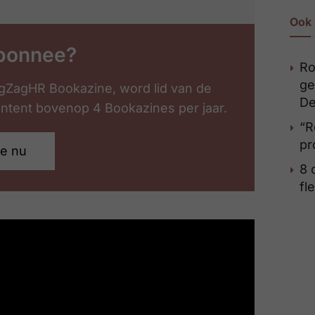
Ook 
bonnee?
Ro
ge
gZagHR Bookazine, word lid van de
De
content bovenop 4 Bookazines per jaar.
“R
pr
je nu
8 
fl