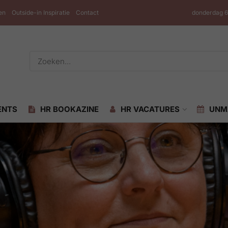
en
Outside-in Inspiratie
Contact
donderdag 6
ENTS
HR BOOKAZINE
HR VACATURES
UNM