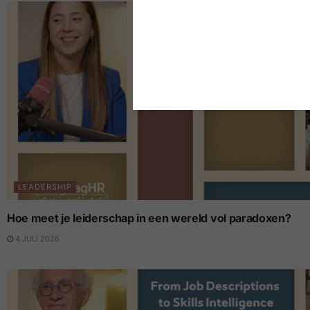
LEADERSHIP
Hoe meet je leiderschap in een wereld vol paradoxen?
4 JULI 2026