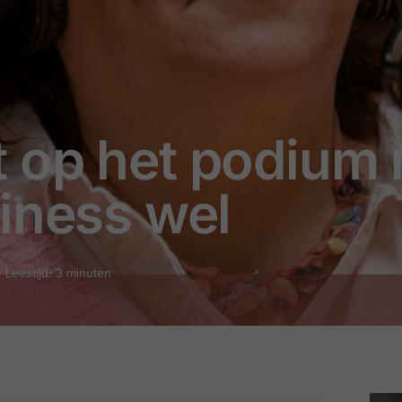
 op het podium
iness wel
Leestijd: 3 minuten