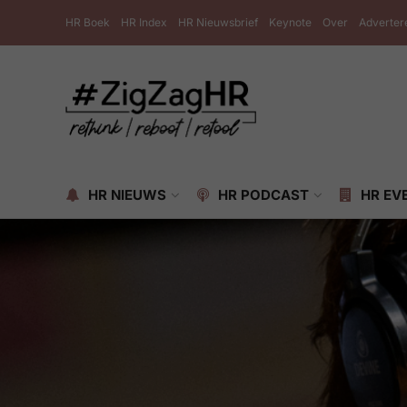
HR Boek
HR Index
HR Nieuwsbrief
Keynote
Over
Adverter
HR NIEUWS
HR PODCAST
HR EV