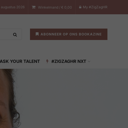
8 augustus 2026
My #ZigZagHR
Winkelmand /
€
0,00
ABONNEER OP ONS BOOKAZINE
ASK YOUR TALENT
#ZIGZAGHR NXT