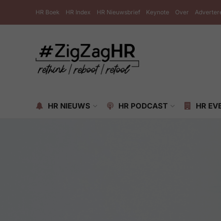
HR Boek
HR Index
HR Nieuwsbrief
Keynote
Over
Adverter
HR NIEUWS
HR PODCAST
HR EV