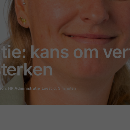
tie: kans om ve
sterken
ion
,
HR Administratie
Leestijd: 3 minuten