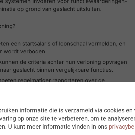
le systemen invoeren voor functiewaarderingen-
inatie op grond van geslacht uitsluiten.
oning?
eten een startsalaris of loonschaal vermelden, en
er wordt verboden.
unnen de criteria achter hun verloning opvragen
 naar geslacht binnen vergelijkbare functies.
moeten regelmatiger rapporteren over de
n wanneer die kloof ≥ 5% bedraagt.
de grootte van de onderneming, met jaarlijkse
ruiken informatie die is verzameld via cookies en 
50 werknemers) en periodieke rapporten voor
aring op onze site te verbeteren, om te analysere
).
n. U kunt meer informatie vinden in ons
privacybe